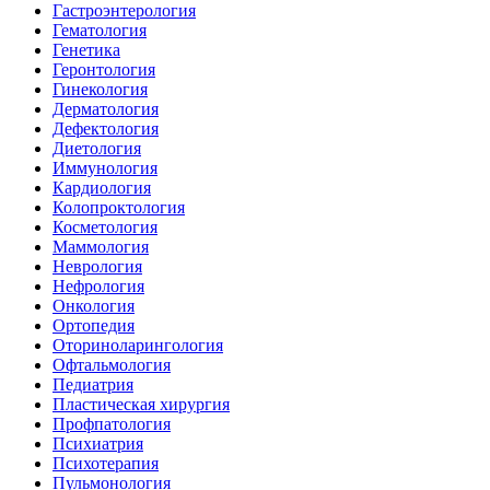
Гастроэнтерология
Гематология
Генетика
Геронтология
Гинекология
Дерматология
Дефектология
Диетология
Иммунология
Кардиология
Колопроктология
Косметология
Маммология
Неврология
Нефрология
Онкология
Ортопедия
Оториноларингология
Офтальмология
Педиатрия
Пластическая хирургия
Профпатология
Психиатрия
Психотерапия
Пульмонология