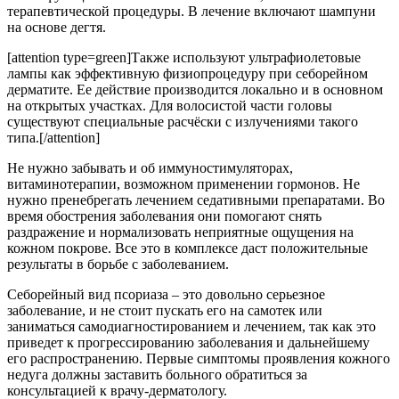
терапевтической процедуры. В лечение включают шампуни
на основе дегтя.
[attention type=green]Также используют ультрафиолетовые
лампы как эффективную физиопроцедуру при себорейном
дерматите. Ее действие производится локально и в основном
на открытых участках. Для волосистой части головы
существуют специальные расчёски с излучениями такого
типа.[/attention]
Не нужно забывать и об иммуностимуляторах,
витаминотерапии, возможном применении гормонов. Не
нужно пренебрегать лечением седативными препаратами. Во
время обострения заболевания они помогают снять
раздражение и нормализовать неприятные ощущения на
кожном покрове. Все это в комплексе даст положительные
результаты в борьбе с заболеванием.
Себорейный вид псориаза – это довольно серьезное
заболевание, и не стоит пускать его на самотек или
заниматься самодиагностированием и лечением, так как это
приведет к прогрессированию заболевания и дальнейшему
его распространению. Первые симптомы проявления кожного
недуга должны заставить больного обратиться за
консультацией к врачу-дерматологу.