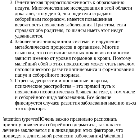
Генетическая предрасположенность к образованию
недуга. Многочисленные исследования в этой области
доказали, что у детей, чьи родители страдают
себорейным псориазом, имеется повышенная
вероятность появления заболевания. При этом, если
страдают оба родителя, то шансы иметь этот недуг
удваиваются.
Заболевания эндокринной системы и нарушение
метаболических процессов в организме. Многие
слышали, что состояние кожных покровов во многом
зависит именно от уровня гормонов в крови. Поэтому
малейший сбой в этих показателях может стать началом
патологического развития эпидермиса и формирования
папул и себорейного псориаза.
Стрессы, депрессии и постоянные неврозы,
психические расстройства – это прямой путь к
появлению псориатических бляшек на теле, в том числе
и себорейного вида заболевания. Все больше
фиксируется случаев развития заболевания именно из-за
этого фактора.
[attention type=red]Очень важно правильно распознать
причину появления себорейного дерматита, так как его
лечение заключается и в ликвидации этих факторов, что
приведет к длительной ремиссии заболевания.[/attention]