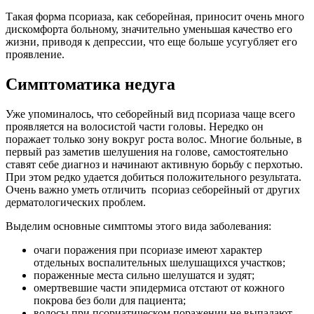
Такая форма псориаза, как себорейная, приносит очень много
дискомфорта больному, значительно уменьшая качество его
жизни, приводя к депрессии, что еще больше усугубляет его
проявление.
Симптоматика недуга
Уже упоминалось, что себорейный вид псориаза чаще всего
проявляется на волосистой части головы. Нередко он
поражает только зону вокруг роста волос. Многие больные, в
первый раз заметив шелушения на голове, самостоятельно
ставят себе диагноз и начинают активную борьбу с перхотью.
При этом редко удается добиться положительного результата.
Очень важно уметь отличить псориаз себорейный от других
дерматологических проблем.
Выделим основные симптомы этого вида заболевания:
очаги поражения при псориазе имеют характер
отдельных воспалительных шелушащихся участков;
пораженные места сильно шелушатся и зудят;
омертвевшие части эпидермиса отстают от кожного
покрова без боли для пациента;
волосы при псориатическом поражении не выпадают.