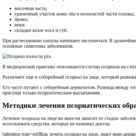
височная часть;
граничный участок кожи лба и волосистой части головы;
брови;
веки;
складки возле носа и губ.
При расчесывании папулы начинают шелушиться. В дальнейшем
основные симптомы заболевания.
В медицинской практике описываются случаи псориаза на слизи
Различают еще и себорейный псориаз на лице, который развив
Его часто путают с себорейным дерматитом. Разница между эт
присущи только псориатическим высыпаниям.
Методики лечения псориатических обра
Лечение псориаза на лице во многом зависит от стадии заболе
использовать средства, которые не назначал доктор.
[attention type=red]Как лечить псориаз на лице, знает врач-д