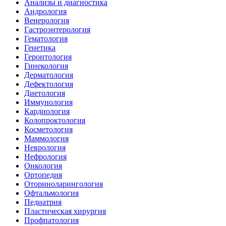
Анализы и диагностика
Андрология
Венерология
Гастроэнтерология
Гематология
Генетика
Геронтология
Гинекология
Дерматология
Дефектология
Диетология
Иммунология
Кардиология
Колопроктология
Косметология
Маммология
Неврология
Нефрология
Онкология
Ортопедия
Оториноларингология
Офтальмология
Педиатрия
Пластическая хирургия
Профпатология