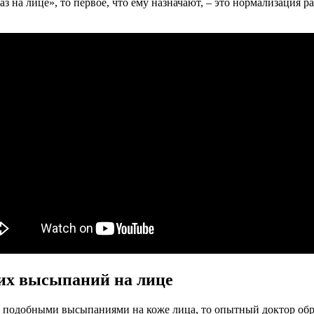
иаз на лице», то первое, что ему назначают, – это нормализация
их высыпаний на лице
и подобными высыпаниями на коже лица, то опытный доктор обр