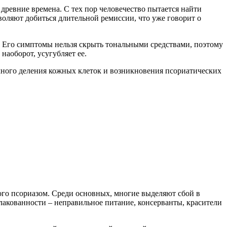
 древние времена. С тех пор человечество пытается найти
воляют добиться длительной ремиссии, что уже говорит о
в. Его симптомы нельзя скрыть тональными средствами, поэтому
наоборот, усугубляет ее.
пичного деления кожных клеток и возникновения псориатических
го псориазом. Среди основных, многие выделяют сбой в
акованности – неправильное питание, консерванты, красители