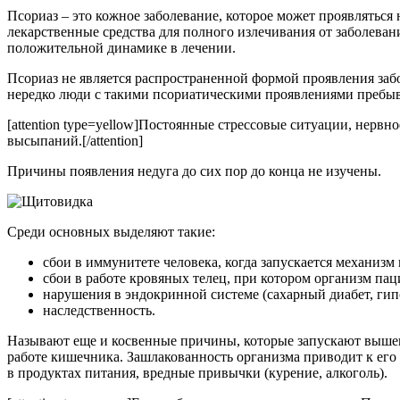
Псориаз – это кожное заболевание, которое может проявляться 
лекарственные средства для полного излечивания от заболеван
положительной динамике в лечении.
Псориаз не является распространенной формой проявления забо
нередко люди с такими псориатическими проявлениями пребываю
[attention type=yellow]Постоянные стрессовые ситуации, нерв
высыпаний.[/attention]
Причины появления недуга до сих пор до конца не изучены.
Среди основных выделяют такие:
сбои в иммунитете человека, когда запускается механизм
сбои в работе кровяных телец, при котором организм па
нарушения в эндокринной системе (сахарный диабет, гип
наследственность.
Называют еще и косвенные причины, которые запускают выше
работе кишечника. Зашлакованность организма приводит к ег
в продуктах питания, вредные привычки (курение, алкоголь).