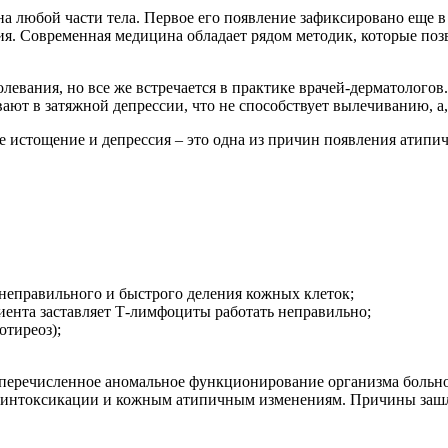
на любой части тела. Первое его появление зафиксировано еще в
ия. Современная медицина обладает рядом методик, которые поз
левания, но все же встречается в практике врачей-дерматолого
т в затяжной депрессии, что не способствует вылечиванию, а, 
ное истощение и депрессия – это одна из причин появления ати
 неправильного и быстрого деления кожных клеток;
циента заставляет Т-лимфоциты работать неправильно;
отиреоз);
перечисленное аномальное функционирование организма больно
о интоксикации и кожным атипичным изменениям. Причины зашл