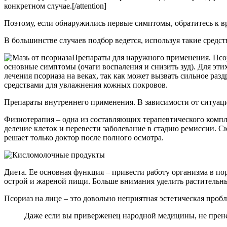
конкретном случае.[/attention]
Поэтому, если обнаружились первые симптомы, обратитесь к вр
В большинстве случаев подбор ведется, используя такие средст
Препараты для наружного применения.
Псор
основные симптомы (очаги воспаления и снизить зуд). Для эти
лечения псориаза на веках, так как может вызвать сильное ра
средствами для увлажнения кожных покровов.
Препараты внутреннего применения.
В зависимости от ситуац
Физиотерапия
– одна из составляющих терапевтического компл
деление клеток и перевести заболевание в стадию ремиссии. С
решает только доктор после полного осмотра.
Диета.
Ее основная функция – привести работу организма в по
острой и жареной пищи. Больше внимания уделить раститель
Псориаз на лице – это довольно неприятная эстетическая про
Даже если вы приверженец народной медицины, не пренеб