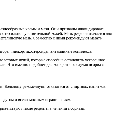
разнообразные кремы и мази. Они призваны ликвидировать
 с несильно чувствительной кожей. Мазь редко назначается для
нафталиновую мазь. Совместно с ними рекомендуют мазать
ляторы, глюкортикостероиды, витаминные комплексы.
фиолетовых лучей, которые способны остановить ускоренное
оли. Что именно подойдет для конкретного случая псориаза –
а. Больному рекомендуют отказаться от спиртных напитков,
с недугом и всевозможным ограничениям.
риветствуют такие рецепты в лечении псориаза.