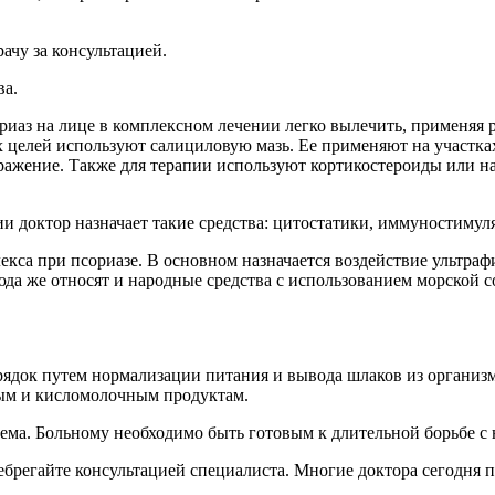
ачу за консультацией.
ва.
иаз на лице в комплексном лечении легко вылечить, применяя 
х целей используют салициловую мазь. Ее применяют на участках
здражение. Также для терапии используют кортикостероиды или 
ии доктор назначает такие средства: цитостатики, иммуностиму
екса при псориазе. В основном назначается воздействие ультра
юда же относят и народные средства с использованием морской с
рядок путем нормализации питания и вывода шлаков из организм
ным и кисломолочным продуктам.
блема. Больному необходимо быть готовым к длительной борьбе 
регайте консультацией специалиста. Многие доктора сегодня п