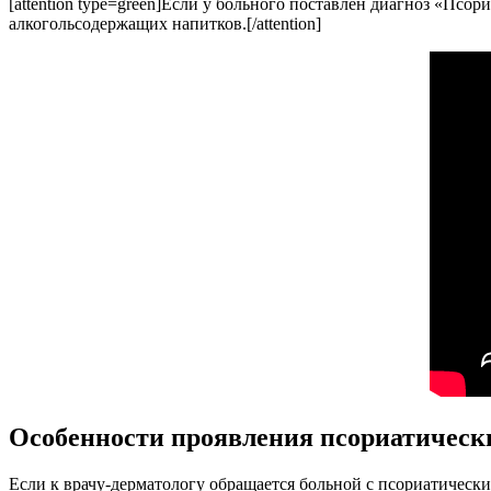
[attention type=green]Если у больного поставлен диагноз «Псор
алкогольсодержащих напитков.[/attention]
Особенности проявления псориатическ
Если к врачу-дерматологу обращается больной с псориатическ