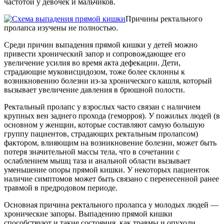
частотой у девочек и мальчиков.
Причины ректального
пролапса изучены не полностью.
Среди причин выпадения прямой кишки у детей можно
привести хронический запор и сопровождающее его
увеличение усилия во время акта дефекации. Дети,
страдающие муковисцидозом, тоже более склонны к
возникновению болезни из-за хронического кашля, который
вызывает увеличение давления в брюшной полости.
Ректальный пролапс у взрослых часто связан с наличием
крупных вен заднего прохода (геморроя). У пожилых людей (в
основном у женщин, которые составляют самую большую
группу пациентов, страдающих ректальным пролапсом)
фактором, влияющим на возникновение болезни, может быть
потеря значительной массы тела, что в сочетании с
ослаблением мышц таза и анальной области вызывает
уменьшение опоры прямой кишки. У некоторых пациенток
наличие симптомов может быть связано с перенесенной ранее
травмой в предродовом периоде.
Основная причина ректального пролапса у молодых людей —
хронические запоры. Выпадению прямой кишки
способствуют и такие состояния, как травмы и опухоли