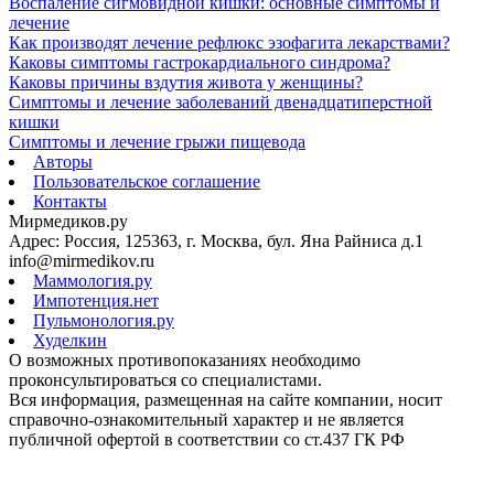
Воспаление сигмовидной кишки: основные симптомы и
лечение
Как производят лечение рефлюкс эзофагита лекарствами?
Каковы симптомы гастрокардиального синдрома?
Каковы причины вздутия живота у женщины?
Симптомы и лечение заболеваний двенадцатиперстной
кишки
Симптомы и лечение грыжи пищевода
Авторы
Пользовательское соглашение
Контакты
Мирмедиков.ру
Адрес: Россия, 125363, г. Москва, бул. Яна Райниса д.1
info@mirmedikov.ru
Маммология.ру
Импотенция.нет
Пульмонология.ру
Худелкин
О возможных противопоказаниях необходимо
проконсультироваться со специалистами.
Вся информация, размещенная на сайте компании, носит
справочно-ознакомительный характер и не является
публичной офертой в соответствии со ст.437 ГК РФ