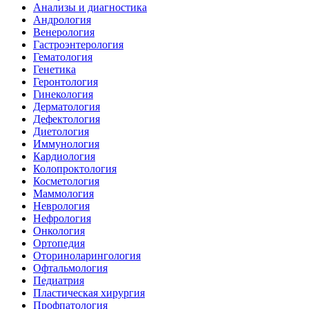
Анализы и диагностика
Андрология
Венерология
Гастроэнтерология
Гематология
Генетика
Геронтология
Гинекология
Дерматология
Дефектология
Диетология
Иммунология
Кардиология
Колопроктология
Косметология
Маммология
Неврология
Нефрология
Онкология
Ортопедия
Оториноларингология
Офтальмология
Педиатрия
Пластическая хирургия
Профпатология