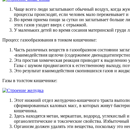
Чаще всего люди заглатывают обычный воздух, когда жую
процессы происходят, если человек мало пережевывает и 
Во время приема пищи за сутки он заглатывает больше ли
этих газов уходит вверх с отрыжкой.
У маленьких детей во время сосания материнской груди л
Процесс газообразования в тонком кишечнике:
Часть различных веществ в газообразном состоянии загл
-взаимодействия щелочи (содержимое двенадцатиперстно
Эта простая химическая реакция приводит к выделению уг
Газы с шумом продвигаются к естественному выходу, поэ
Это результат взаимодействия скопившихся газов и жидк
Газы в толстом кишечнике:
Этот нижний отдел желудочно-кишечного тракта выполня
сформированных каловых масс, в которых живут бактерии
кишечника.
Здесь находятся метан, меркаптан, водород, углекислый
органолептические и токсические свойства. Избыточный 
Организм должен удалять эти вещества, поскольку это н