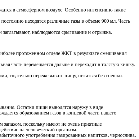
жатся в атмосферном воздухе. Особенно интенсивно такие
постоянно находятся различные газы в объеме 900 мл. Часть
ни заглатывают, наблюдаются срыгивание и отрыжка.
наиболее протяженном отделе ЖКТ в результате смешивания
льная часть перемещается дальше и переходит в толстую кишку.
ями, тщательно пережевывать пищу, питаться без спешки.
ывания. Остатки пищи выводятся наружу в виде
ждается образованием газов в концевой части нашего
ым запахом, поскольку имеют не очень приятные
действие на человеческий организм.
избыточного употребления газированных напитков, чернослива,