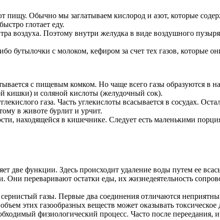
т пищу. Обычно мы заглатываем кислород и азот, которые содер
быстро глотает еду.
тра воздуха. Поэтому внутри желудка в виде воздушного пузыря 
ибо бутылочки с молоком, кефиром за счет тех газов, которые о
атывается с пищевым комком. Но чаще всего газы образуются в 
й кишки) и соляной кислоты (желудочный сок).
лекислого газа. Часть углекислоты всасывается в сосудах. Оста
тому в животе бурлит и урчит.
ости, находящейся в кишечнике. Следует есть маленькими порци
ет две функции. Здесь происходит удаление воды путем ее всас
. Они переваривают остатки еды, их жизнедеятельность сопрово
 и сернистый газы. Первые два соединения отличаются неприятн
объем этих газообразных веществ может оказывать токсическое 
еобходимый физиологический процесс. Часто после переедания, 