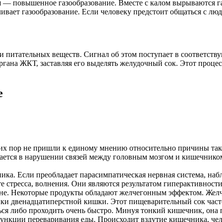
ия — повышенное газообразование. Вместе с калом вырываются га
ивает газообразование. Если человеку предстоит общаться с лю
и питательных веществ. Сигнал об этом поступает в соответств
ргана ЖКТ, заставляя его выделять желудочный сок. Этот проце
е
х пор не пришли к единому мнению относительно причины таког
чается в нарушении связей между головным мозгом и кишечником.
ика. Если преобладает парасимпатическая нервная система, н
е стресса, волнения. Они являются результатом гиперактивност
уне. Некоторые продукты обладают желчегонным эффектом. Желч
тенки двенадцатиперстной кишки. Этот пищеварительный сок част
ся либо проходить очень быстро. Минуя тонкий кишечник, она п
функции переваривания еды. Происходит вздутие кишечника, че