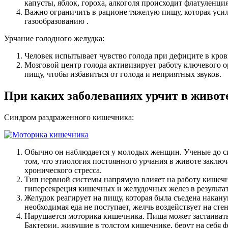
капусты, яблок, гороха, алкоголя происходит флатуленц
Важно ограничить в рационе тяжелую пищу, которая усил
газообразованию .
Урчание голодного желудка:
Человек испытывает чувство голода при дефиците в кров
Мозговой центр голода активизирует работу ключевого о
пищу, чтобы избавиться от голода и неприятных звуков.
При каких заболеваниях урчит в живот
Синдром раздраженного кишечника:
Обычно он наблюдается у молодых женщин. Ученые до си
том, что этиология постоянного урчания в животе заклю
хронического стресса.
Тип нервной системы напрямую влияет на работу кишечн
гиперсекреция кишечных и желудочных желез в результат
Желудок реагирует на пищу, которая была съедена накан
необходимая еда не поступает, желчь воздействует на с
Нарушается моторика кишечника. Пища может застаивать
Бактерии, живущие в толстом кишечнике, берут на себя 