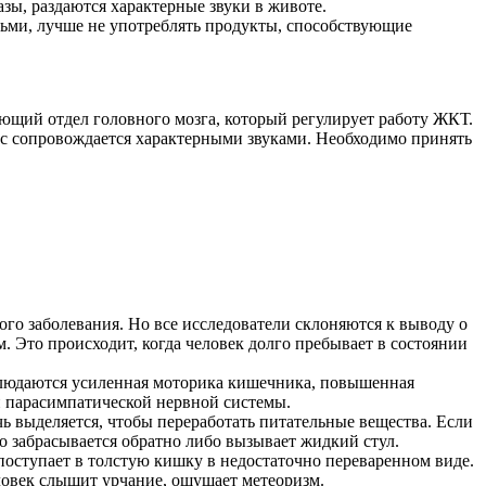
зы, раздаются характерные звуки в животе.
дьми, лучше не употреблять продукты, способствующие
ующий отдел головного мозга, который регулирует работу ЖКТ.
сс сопровождается характерными звуками. Необходимо принять
о заболевания. Но все исследователи склоняются к выводу о
 Это происходит, когда человек долго пребывает в состоянии
аблюдаются усиленная моторика кишечника, повышенная
и парасимпатической нервной системы.
ь выделяется, чтобы переработать питательные вещества. Если
о забрасывается обратно либо вызывает жидкий стул.
оступает в толстую кишку в недостаточно переваренном виде.
ловек слышит урчание, ощущает метеоризм.