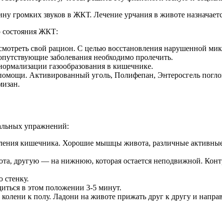
ину громких звуков в ЖКТ. Лечение урчания в животе назначаетс
о состояния ЖКТ:
есмотреть свой рацион. С целью восстановления нарушенной ми
опутствующие заболевания необходимо пролечить.
нормализации газообразования в кишечнике.
 помощи. Активированный уголь, Полифепан, Энтеросгель погл
мизан.
альных упражнений:
ления кишечника. Хорошие мышцы живота, различные активные
та, другую — на нижнюю, которая остается неподвижной. Кон
 стенку.
иться в этом положении 3-5 минут.
 колени к полу. Ладони на животе прижать друг к другу и напр