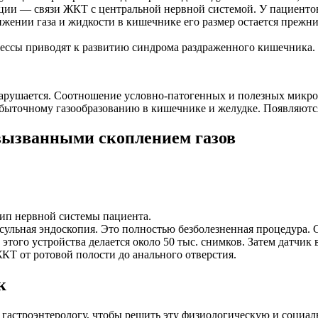
ции — связи ЖКТ с центральной нервной системой. У пациенто
ижении газа и жидкости в кишечнике его размер остается прежн
ессы приводят к развитию синдрома раздраженного кишечника. 
арушается. Соотношение условно-патогенных и полезных микро
ыточному газообразованию в кишечнике и желудке. Появляются 
 вызванными скоплением газов
ип нервной системы пациента.
льная эндоскопия. Это полностью безболезненная процедура. С
 этого устройства делается около 50 тыс. снимков. Затем датчи
КТ от ротовой полости до анального отверстия.
к
к гастроэнтерологу, чтобы решить эту физиологическую и социа