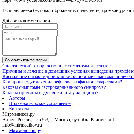
https://www.youtube.com/watch?v=kNcyVDFcNKs
Если человека беспокоят брожение, шевеление, громкое урчан
Добавить комментарий
Добавить комментарий
Спастический запор: основные симптомы и лечение
Причины и лечение в домашних условиях выпадения прямой 
Воспаление сигмовидной кишки: основные симптомы и лечен
Как производят лечение рефлюкс эзофагита лекарствами?
Каковы симптомы гастрокардиального синдрома?
Каковы причины вздутия живота у женщины?
Авторы
Пользовательское соглашение
Контакты
Мирмедиков.ру
Адрес: Россия, 125363, г. Москва, бул. Яна Райниса д.1
info@mirmedikov.ru
Маммология.ру