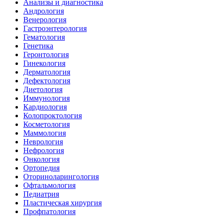
Анализы и диагностика
Андрология
Венерология
Гастроэнтерология
Гематология
Генетика
Геронтология
Гинекология
Дерматология
Дефектология
Диетология
Иммунология
Кардиология
Колопроктология
Косметология
Маммология
Неврология
Нефрология
Онкология
Ортопедия
Оториноларингология
Офтальмология
Педиатрия
Пластическая хирургия
Профпатология