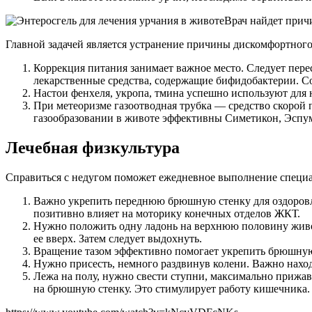
Врач найдет прич
Главной задачей является устранение причины дискомфортног
Коррекция питания занимает важное место. Следует пер
лекарственные средства, содержащие бифидобактерии. С
Настои фенхеля, укропа, тмина успешно используют для 
При метеоризме газоотводная трубка — средство скорой
газообразовании в животе эффективны Симетикон, Эспу
Лечебная физкультура
Справиться с недугом поможет ежедневное выполнение специ
Важно укрепить переднюю брюшную стенку для оздоров
позитивно влияет на моторику конечных отделов ЖКТ.
Нужно положить одну ладонь на верхнюю половину живо
ее вверх. Затем следует выдохнуть.
Вращение тазом эффективно помогает укрепить брюшную
Нужно присесть, немного раздвинув колени. Важно наход
Лежа на полу, нужно свести ступни, максимально прижав
на брюшную стенку. Это стимулирует работу кишечника.