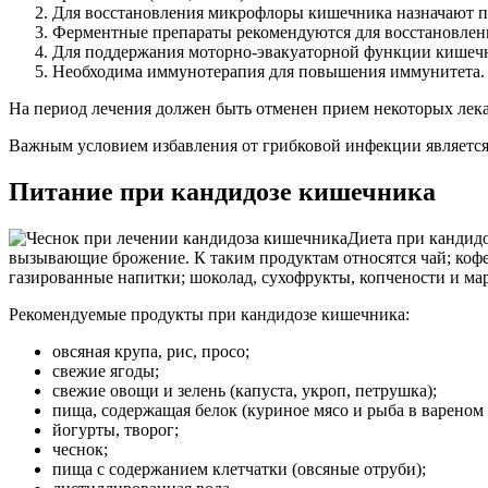
Для восстановления микрофлоры кишечника назначают п
Ферментные препараты рекомендуются для восстановлени
Для поддержания моторно-эвакуаторной функции кишечн
Необходима иммунотерапия для повышения иммунитета.
На период лечения должен быть отменен прием некоторых лека
Важным условием избавления от грибковой инфекции является 
Питание при кандидозе кишечника
Диета при кандидо
вызывающие брожение. К таким продуктам относятся чай; кофе; 
газированные напитки; шоколад, сухофрукты, копчености и ма
Рекомендуемые продукты при кандидозе кишечника:
овсяная крупа, рис, просо;
свежие ягоды;
свежие овощи и зелень (капуста, укроп, петрушка);
пища, содержащая белок (куриное мясо и рыба в вареном 
йогурты, творог;
чеснок;
пища с содержанием клетчатки (овсяные отруби);