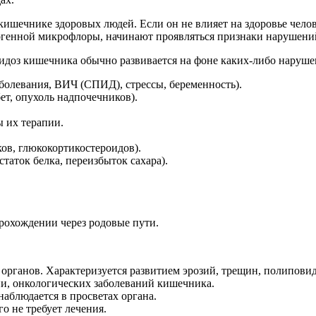
кишечнике здоровых людей. Если он не влияет на здоровье челов
тогенной микрофлоры, начинают проявляться признаки нарушений
идоз кишечника обычно развивается на фоне каких-либо нарушен
олевания, ВИЧ (СПИД), стрессы, беременность).
т, опухоль надпочечников).
 их терапии.
ов, глюкокортикостероидов).
таток белка, переизбыток сахара).
рохождении через родовые пути.
 органов. Характеризуется развитием эрозий, трещин, полипо
ни, онкологических заболеваний кишечника.
аблюдается в просветах органа.
о не требует лечения.