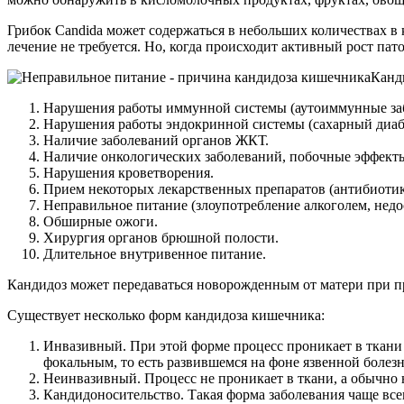
Грибок Candida может содержаться в небольших количествах в 
лечение не требуется. Но, когда происходит активный рост па
Канд
Нарушения работы иммунной системы (аутоиммунные заб
Нарушения работы эндокринной системы (сахарный диабе
Наличие заболеваний органов ЖКТ.
Наличие онкологических заболеваний, побочные эффекты
Нарушения кроветворения.
Прием некоторых лекарственных препаратов (антибиотик
Неправильное питание (злоупотребление алкоголем, недос
Обширные ожоги.
Хирургия органов брюшной полости.
Длительное внутривенное питание.
Кандидоз может передаваться новорожденным от матери при п
Существует несколько форм кандидоза кишечника:
Инвазивный. При этой форме процесс проникает в ткани
фокальным, то есть развившемся на фоне язвенной болез
Неинвазивный. Процесс не проникает в ткани, а обычно н
Кандидоносительство. Такая форма заболевания чаще всег