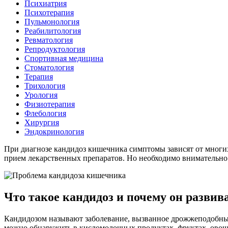
Психиатрия
Психотерапия
Пульмонология
Реабилитология
Ревматология
Репродуктология
Спортивная медицина
Стоматология
Терапия
Трихология
Урология
Физиотерапия
Флебология
Хирургия
Эндокринология
При диагнозе кандидоз кишечника симптомы зависят от многих
прием лекарственных препаратов. Но необходимо внимательно
Что такое кандидоз и почему он развив
Кандидозом называют заболевание, вызванное дрожжеподобными
можно обнаружить в кисломолочных продуктах, фруктах, овощ