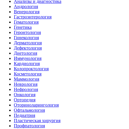
Анализы и диагностика
Андрология
Венерология
Гастроэнтерология
Гематология
Генетика
Геронтология
Гинекология
Дерматология
Дефектология
Диетология
Иммунология
Кардиология
Колопроктология
Косметология
Маммология
Неврология
Нефрология
Онкология
Ортопедия
Оториноларингология
Офтальмология
Педиатрия
Пластическая хирургия
Профпатология