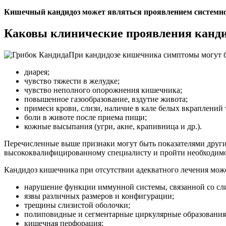
Кишечный кандидоз может являться проявлением системно
Каковы клинические проявления канд
При кандидозе кишечника симптомы могут 
диарея;
чувство тяжести в желудке;
чувство неполного опорожнения кишечника;
повышенное газообразование, вздутие живота;
примеси крови, слизи, наличие в кале белых вкраплений
боли в животе после приема пищи;
кожные высыпания (угри, акне, крапивница и др.).
Перечисленные выше признаки могут быть показателями других
высококвалифицированному специалисту и пройти необходимо
Кандидоз кишечника при отсутствии адекватного лечения може
нарушение функции иммунной системы, связанной со сл
язвы различных размеров и конфигурации;
трещины слизистой оболочки;
полиповидные и сегментарные циркулярные образования
кишечная перфорация;