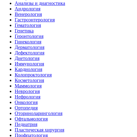
Анализы и диагностика
Андрология
Венерология
Гастроэнтерология
Гематология
Генетика
Геронтология
Гинекология
Дерматология
Дефектология
Диетология
Иммунология
Кардиология
Колопроктология
Косметология
Маммология
Неврология
Нефрология
Онкология
Ортопедия
Оториноларингология
Офтальмология
Педиатрия
Пластическая хирургия
Профпатология