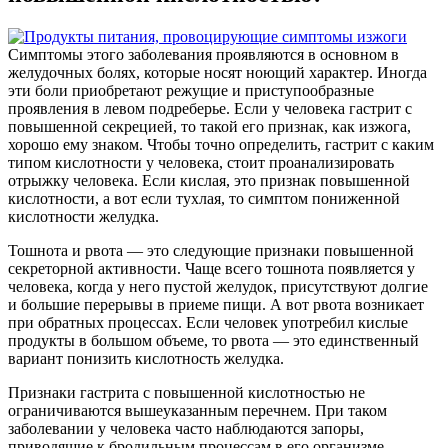
Симптомы этого заболевания проявляются в основном в
желудочных болях, которые носят ноющий характер. Иногда
эти боли приобретают режущие и приступообразные
проявления в левом подреберье. Если у человека гастрит с
повышенной секрецией, то такой его признак, как изжога,
хорошо ему знаком. Чтобы точно определить, гастрит с каким
типом кислотности у человека, стоит проанализировать
отрыжку человека. Если кислая, это признак повышенной
кислотности, а вот если тухлая, то симптом пониженной
кислотности желудка.
Тошнота и рвота — это следующие признаки повышенной
секреторной активности. Чаще всего тошнота появляется у
человека, когда у него пустой желудок, присутствуют долгие
и большие перерывы в приеме пищи. А вот рвота возникает
при обратных процессах. Если человек употребил кислые
продукты в большом объеме, то рвота — это единственный
вариант понизить кислотность желудка.
Признаки гастрита с повышенной кислотностью не
ограничиваются вышеуказанным перечнем. При таком
заболевании у человека часто наблюдаются запоры,
приводящие к бродильным процессам в его организме,