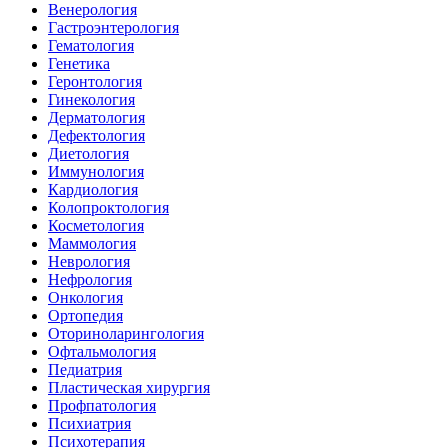
Венерология
Гастроэнтерология
Гематология
Генетика
Геронтология
Гинекология
Дерматология
Дефектология
Диетология
Иммунология
Кардиология
Колопроктология
Косметология
Маммология
Неврология
Нефрология
Онкология
Ортопедия
Оториноларингология
Офтальмология
Педиатрия
Пластическая хирургия
Профпатология
Психиатрия
Психотерапия