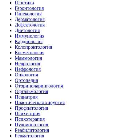
Генетика
Геронтология
Гинекология
Дерматология
Дефектология
Диетология
Иммунология
Кардиология
Колопроктология
Косметология
Маммология
Неврология
Нефрология
Онкология
Ортопедия
Оториноларингология
Офтальмология
Педиатрия
Пластическая хирургия
Профпатология
Психиатрия
Психотерапия
Пульмонология
Реабилитология
Ревматология