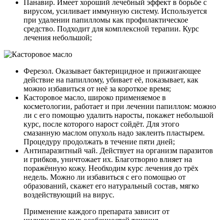
Панавир. Имеет хороший лечебный эффект в борьбе с
вирусом, усиливает иммунную систему. Используется
при удалении папилломы как профилактическое
средство. Подходит для комплексной терапии. Курс
лечения небольшой;
Ферезол. Оказывает бактерицидное и прижигающее
действие на папиллому, убивает её, показывает, как
можно избавиться от неё за короткое время;
Касторовое масло, широко применяемое в
косметологии, работает и при лечении папиллом: можно
ли с его помощью удалить наросты, покажет небольшой
курс, после которого нарост сойдёт. Для этого
смазанную маслом опухоль надо заклеить пластырем.
Процедуру продолжать в течение пяти дней;
Антипаразитный чай. Действует на организм паразитов
и грибков, уничтожает их. Благотворно влияет на
поражённую кожу. Необходим курс лечения до трёх
недель. Можно ли избавиться с его помощью от
образований, скажет его натуральный состав, мягко
воздействующий на вирус.
Применение каждого препарата зависит от