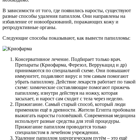
В зависимости от того, где появились наросты, существуют
разные способы удаления папиллом. Они направлены на
избавление от новообразований, поражающих кожу и
репродуктивные органы.
Следующие способы показывают, как вывести папилломы:
Консервативное лечение. Подбирает только врач.
Препараты (Криофарма, Ферезол, Веррукацид и др)
принимаются по специальной схеме. Они повышают
иммунитет, подавляют вирус и тем самым помогают
убрать папиллому. Действие лекарств работает по такой
схеме: химические составляющие помогают прижечь
папиллому, изнутри действуя на ножку, которая
засыхает, и нарост сам сходит с тела через неделю.
Прижигание. Самый старый способ, который люди
применяли ещё в древности. Жители Египта пробовали
выжигать наросты головёшкой. Современная медицина
использует разные средства для этой процедуры.
Прижигание папиллом проводится только
специалистом в лечебном учреждении.
Удаление папиллом хирургическим путём – это ещё