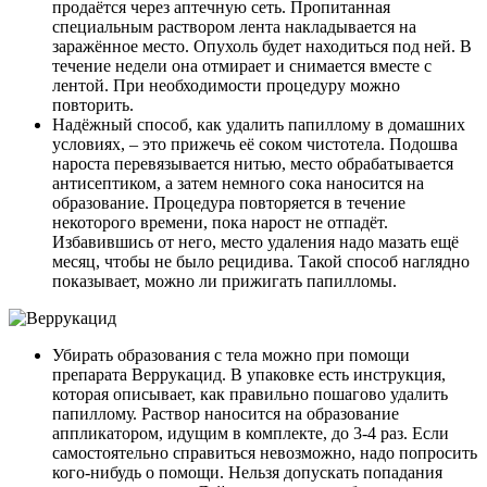
продаётся через аптечную сеть. Пропитанная
специальным раствором лента накладывается на
заражённое место. Опухоль будет находиться под ней. В
течение недели она отмирает и снимается вместе с
лентой. При необходимости процедуру можно
повторить.
Надёжный способ, как удалить папиллому в домашних
условиях, – это прижечь её соком чистотела. Подошва
нароста перевязывается нитью, место обрабатывается
антисептиком, а затем немного сока наносится на
образование. Процедура повторяется в течение
некоторого времени, пока нарост не отпадёт.
Избавившись от него, место удаления надо мазать ещё
месяц, чтобы не было рецидива. Такой способ наглядно
показывает, можно ли прижигать папилломы.
Убирать образования с тела можно при помощи
препарата Веррукацид. В упаковке есть инструкция,
которая описывает, как правильно пошагово удалить
папиллому. Раствор наносится на образование
аппликатором, идущим в комплекте, до 3-4 раз. Если
самостоятельно справиться невозможно, надо попросить
кого-нибудь о помощи. Нельзя допускать попадания