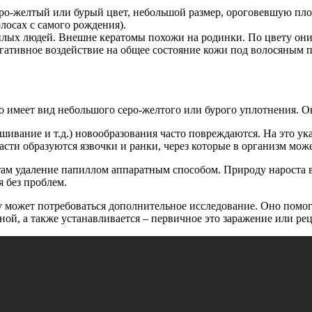
еро-желтый или бурый цвет, небольшой размер, ороговевшую пл
лосах с самого рождения).
лых людей. Внешне кератомы похожи на родинки. По цвету они 
ативное воздействие на общее состояние кожи под волосяным по
о имеет вид небольшого серо-желтого или бурого уплотнения. 
шивание и т.д.) новообразования часто повреждаются. На это ука
сти образуются язвочки и ранки, через которые в организм мож
там удаление папиллом аппаратным способом. Природу нароста в
я без проблем.
 может потребоваться дополнительное исследование. Оно помог
нной, а также устанавливается – первичное это заражение или ре