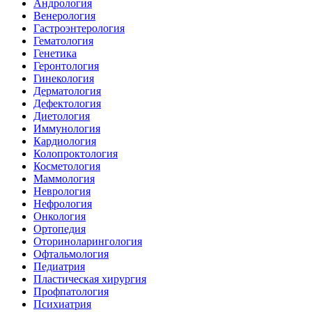
Андрология
Венерология
Гастроэнтерология
Гематология
Генетика
Геронтология
Гинекология
Дерматология
Дефектология
Диетология
Иммунология
Кардиология
Колопроктология
Косметология
Маммология
Неврология
Нефрология
Онкология
Ортопедия
Оториноларингология
Офтальмология
Педиатрия
Пластическая хирургия
Профпатология
Психиатрия