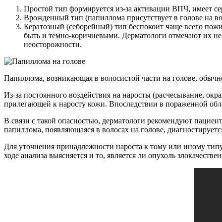
Простой тип формируется из-за активации ВПЧ, имеет с
Врожденный тип (папиллома присутствует в голове на во
Кератозный (себорейный) тип беспокоит чаще всего пожи
быть и темно-коричневыми. Дерматологи отмечают их нег
неосторожности.
Папиллома, возникающая в волосистой части на голове, обычн
Из-за постоянного воздействия на наросты (расчесывание, окра
прилегающей к наросту кожи. Впоследствии в пораженной обла
В связи с такой опасностью, дерматологи рекомендуют пациен
папиллома, появляющаяся в волосах на голове, диагностируетс
Для уточнения принадлежности нароста к тому или иному типу
ходе анализа выясняется и то, является ли опухоль злокачестве