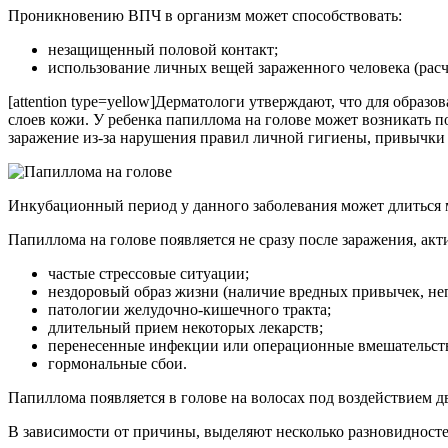
Проникновению ВПЧ в организм может способствовать:
незащищенный половой контакт;
использование личных вещей зараженного человека (расчес
[attention type=yellow]Дерматологи утверждают, что для образ
слоев кожи. У ребенка папиллома на голове может возникать п
заражение из-за нарушения правил личной гигиены, привычки гр
Инкубационный период у данного заболевания может длиться м
Папиллома на голове появляется не сразу после заражения, а
частые стрессовые ситуации;
нездоровый образ жизни (наличие вредных привычек, непр
патологии желудочно-кишечного тракта;
длительный прием некоторых лекарств;
перенесенные инфекции или операционные вмешательст
гормональные сбои.
Папиллома появляется в голове на волосах под воздействием д
В зависимости от причины, выделяют несколько разновидносте