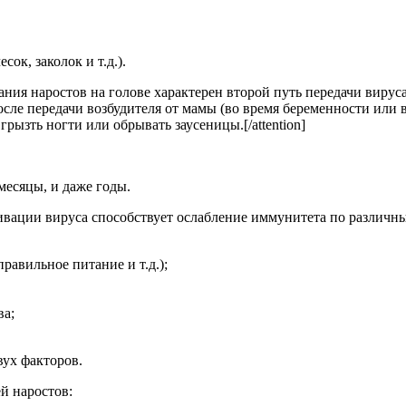
ок, заколок и т.д.).
ования наростов на голове характерен второй путь передачи виру
осле передачи возбудителя от мамы (во время беременности или
ызть ногти или обрывать заусеницы.[/attention]
есяцы, и даже годы.
ктивации вируса способствует ослабление иммунитета по различ
авильное питание и т.д.);
ва;
вух факторов.
й наростов: