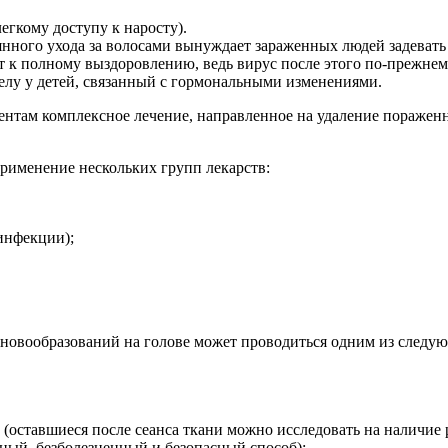
егкому доступу к наросту).
янного ухода за волосами вынуждает зараженных людей задевать
к полному выздоровлению, ведь вирус после этого по-прежнему
елу у детей, связанный с гормональными изменениями.
ентам комплексное лечение, направленное на удаление пораженн
рименение нескольких групп лекарств:
инфекции);
е новообразований на голове может проводиться одним из следу
(оставшиеся после сеанса ткани можно исследовать на наличие 
ный, безболезненный и безопасный способ);