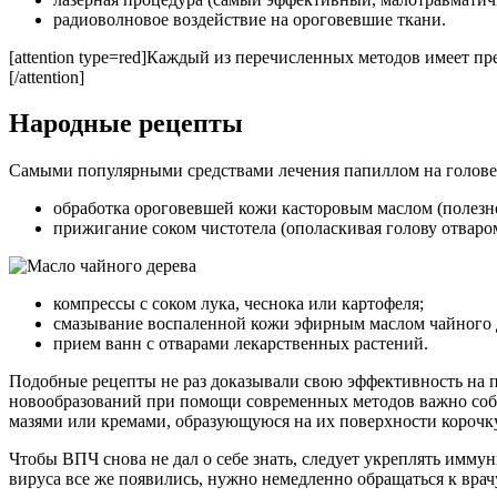
радиоволновое воздействие на ороговевшие ткани.
[attention type=red]Каждый из перечисленных методов имеет пр
[/attention]
Народные рецепты
Самыми популярными средствами лечения папиллом на голове
обработка ороговевшей кожи касторовым маслом (полезно
прижигание соком чистотела (ополаскивая голову отваром
компрессы с соком лука, чеснока или картофеля;
смазывание воспаленной кожи эфирным маслом чайного 
прием ванн с отварами лекарственных растений.
Подобные рецепты не раз доказывали свою эффективность на п
новообразований при помощи современных методов важно соб
мазями или кремами, образующуюся на их поверхности корочку 
Чтобы ВПЧ снова не дал о себе знать, следует укреплять имму
вируса все же появились, нужно немедленно обращаться к врач