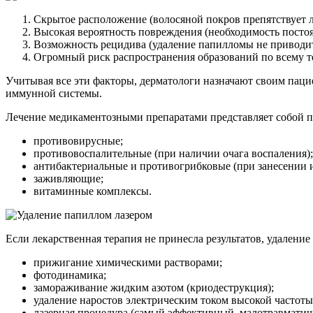
Скрытое расположение (волосяной покров препятствует л
Высокая вероятность повреждения (необходимость посто
Возможность рецидива (удаление папилломы не приводит 
Огромный риск распространения образований по всему т
Учитывая все эти факторы, дерматологи назначают своим паци
иммунной системы.
Лечение медикаментозными препаратами представляет собой п
противовирусные;
противовоспалительные (при наличии очага воспаления);
антибактериальные и противогрибковые (при занесении 
заживляющие;
витаминные комплексы.
Если лекарственная терапия не принесла результатов, удалени
прижигание химическими растворами;
фотодинамика;
замораживание жидким азотом (криодеструкция);
удаление наростов электрическим током высокой частоты 
лазерная процедура (самый эффективный, малотравматич