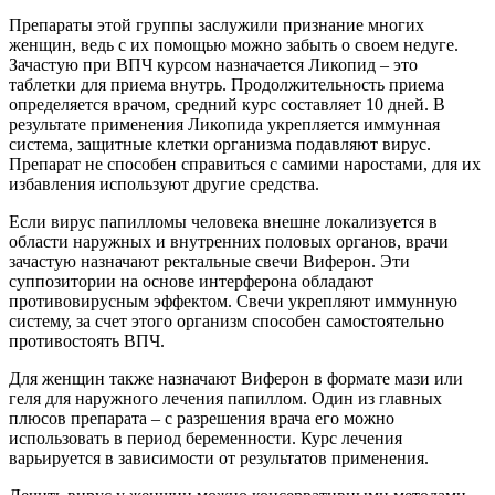
Препараты этой группы заслужили признание многих
женщин, ведь с их помощью можно забыть о своем недуге.
Зачастую при ВПЧ курсом назначается Ликопид – это
таблетки для приема внутрь. Продолжительность приема
определяется врачом, средний курс составляет 10 дней. В
результате применения Ликопида укрепляется иммунная
система, защитные клетки организма подавляют вирус.
Препарат не способен справиться с самими наростами, для их
избавления используют другие средства.
Если вирус папилломы человека внешне локализуется в
области наружных и внутренних половых органов, врачи
зачастую назначают ректальные свечи Виферон. Эти
суппозитории на основе интерферона обладают
противовирусным эффектом. Свечи укрепляют иммунную
систему, за счет этого организм способен самостоятельно
противостоять ВПЧ.
Для женщин также назначают Виферон в формате мази или
геля для наружного лечения папиллом. Один из главных
плюсов препарата – с разрешения врача его можно
использовать в период беременности. Курс лечения
варьируется в зависимости от результатов применения.