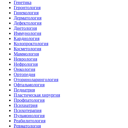
Генетика
Геронтология
Гинекология
Дерматология
Дефектология
Диетология
Иммунология
Кардиология
Колопроктология
Косметология
Маммология
Неврология
Нефрология
Онкология
Ортопедия
Оториноларингология
Офтальмология
Педиатрия
Пластическая хирургия
Профпатология
Психиатрия
Психотерапия
Пульмонология
Реабилитология
Ревматология