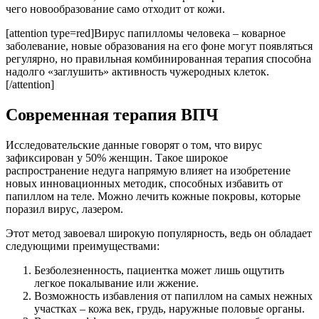
чего новообразование само отходит от кожи.
[attention type=red]Вирус папилломы человека – коварное
заболевание, новые образования на его фоне могут появляться
регулярно, но правильная комбинированная терапия способна
надолго «заглушить» активность чужеродных клеток.
[/attention]
Современная терапия ВПЧ
Исследовательские данные говорят о том, что вирус
зафиксирован у 50% женщин. Такое широкое
распространение недуга напрямую влияет на изобретение
новых инновационных методик, способных избавить от
папиллом на теле. Можно лечить кожные покровы, которые
поразил вирус, лазером.
Этот метод завоевал широкую популярность, ведь он обладает
следующими преимуществами:
Безболезненность, пациентка может лишь ощутить
легкое покалывание или жжение.
Возможность избавления от папиллом на самых нежных
участках – кожа век, грудь, наружные половые органы.