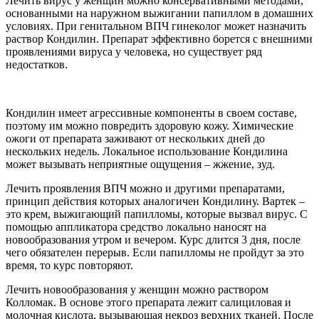
Лечить вирус у женщин можно консервативными методами,
основанными на наружном выжигании папиллом в домашних
условиях. При генитальном ВПЧ гинеколог может назначить
раствор Кондилин. Препарат эффективно борется с внешними
проявлениями вируса у человека, но существует ряд
недостатков.
Кондилин имеет агрессивные компоненты в своем составе,
поэтому им можно повредить здоровую кожу. Химические
ожоги от препарата заживают от нескольких дней до
нескольких недель. Локальное использование Кондилина
может вызывать неприятные ощущения – жжение, зуд.
Лечить проявления ВПЧ можно и другими препаратами,
принцип действия которых аналогичен Кондилину. Вартек –
это крем, выжигающий папилломы, которые вызвал вирус. С
помощью аппликатора средство локально наносят на
новообразования утром и вечером. Курс длится 3 дня, после
чего обязателен перерыв. Если папилломы не пройдут за это
время, то курс повторяют.
Лечить новообразования у женщин можно раствором
Колломак. В основе этого препарата лежит салициловая и
молочная кислота, вызывающая некроз верхних тканей. После