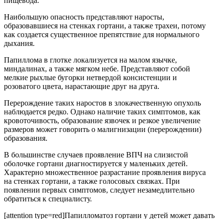
пищевода.
Наибольшую опасность представляют наросты,
образовавшиеся на стенках гортани, а также трахеи, потому
как создается существенное препятствие для нормального
дыхания.
Папиллома в глотке локализуется на малом язычке,
миндалинах, а также мягком небе. Представляют собой
мелкие рыхлые бугорки нетвердой консистенции и
розоватого цвета, нарастающие друг на друга.
Перерождение таких наростов в злокачественную опухоль
наблюдается редко. Однако наличие таких симптомов, как
кровоточивость, образование язвочек и резкое увеличение
размеров может говорить о малигнизации (перерождении)
образования.
В большинстве случаев проявление ВПЧ на слизистой
оболочке гортани диагностируется у маленьких детей.
Характерно множественное разрастание проявления вируса
на стенках гортани, а также голосовых связках. При
появлении первых симптомов, следует незамедлительно
обратиться к специалисту.
[attention type=red]Папилломатоз гортани у детей может давать