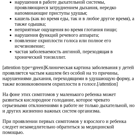
нарушения в работе дыхательной системы,
проявляющиеся затруднением дыхания, нередко
напоминающие приступы удушья;
кашель (как во время еды, так и в любое другое время), а
также одышка;
неприятные ощущения во время глотания пищи;
нарушения функций речевого аппарата;
появление охриплости голоса или полное его
исчезновение;
частая заболеваемость ангиной, переходящая в
хронический тонзиллит.
[attention type=green]Клиническая картина заболевания у детей
проявляется частым кашлем без особой на то причины,
нарушениями дыхания, переходящими в удушающую форму, а
также возникновением охриплости в голосе.[/attention]
На фоне этих симптомов у маленького ребенка может
развиться кислородное голодание, которое чревато
серьезными отклонениями в работе не только дыхательной, но
и других жизненно важных систем организма.
При проявлении первых симптомов у взрослого и ребенка
следует незамедлительно обратиться за медицинской
помощью.