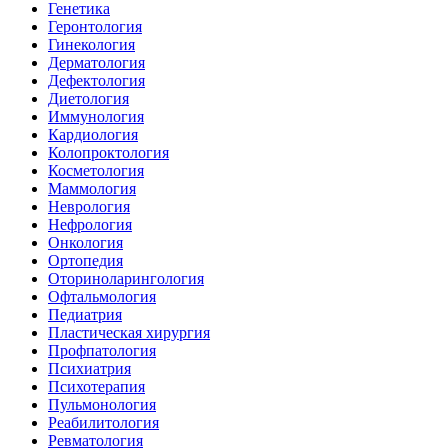
Генетика
Геронтология
Гинекология
Дерматология
Дефектология
Диетология
Иммунология
Кардиология
Колопроктология
Косметология
Маммология
Неврология
Нефрология
Онкология
Ортопедия
Оториноларингология
Офтальмология
Педиатрия
Пластическая хирургия
Профпатология
Психиатрия
Психотерапия
Пульмонология
Реабилитология
Ревматология