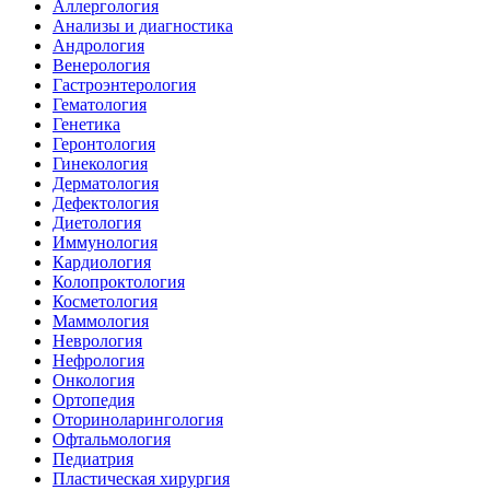
Аллергология
Анализы и диагностика
Андрология
Венерология
Гастроэнтерология
Гематология
Генетика
Геронтология
Гинекология
Дерматология
Дефектология
Диетология
Иммунология
Кардиология
Колопроктология
Косметология
Маммология
Неврология
Нефрология
Онкология
Ортопедия
Оториноларингология
Офтальмология
Педиатрия
Пластическая хирургия