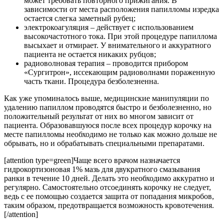
может требовать повторного прижигания. В
зависимости от места расположения папилломы изредка
остается слегка заметный рубец;
электрокоагуляция – действует с использованием
высокочастотного тока. При этой процедуре папиллома
высыхает и отмирает. У внимательного и аккуратного
пациента не остается никаких рубцов;
радиоволновая терапия – проводится прибором
«Сургитрон», иссекающим радиоволнами пораженную
часть ткани. Процедура безболезненна.
Как уже упоминалось выше, медицинские манипуляции по
удалению папиллом проводятся быстро и безболезненно, но
положительный результат от них во многом зависит от
пациента. Образовавшуюся после всех процедур корочку на
месте папилломы необходимо не только как можно дольше не
обрывать, но и обрабатывать специальными препаратами.
[attention type=green]Чаще всего врачом назначается
гидрокортизоновая 1% мазь для двукратного смазывания
ранки в течение 10 дней. Делать это необходимо аккуратно и
регулярно. Самостоятельно отсоединять корочку не следует,
ведь с ее помощью создается защита от попадания микробов,
таким образом, предотвращается возможность кровотечения.
[/attention]