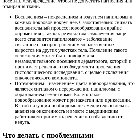
посетить медучреждение, чтобы не допустить нагноения или
отмирания ткани.
Воспалением – покраснением и вздутием папилломы и
кожных покровов вокруг нее. Самостоятельно снимать
воспалительный процесс новообразования крайне
опрометчиво, так как результатом самолечения чаще
всего становится папилломатоз – заболевание,
связанное с распространением множественных
выростов на других участках тела. Появление такого
осложнения может быть поводом для
незамедлительного посещения дерматолога, который и
принимает решение о необходимости проведения
гистологического исследования, с целью исключения
онкологического компонента.
Потемнением – изменением цвета новообразования, что
является сигналом о перерождении папилломы, с
образованием гемангиомы. Болеть такое
новообразование может при нажатии или прикасании.
В этой ситуации необходимо незамедлительно делать
анализ на онкогенность и вместе с медицинским
работником принимать решение по избавлению от
недуга.
Что делать с проблемными