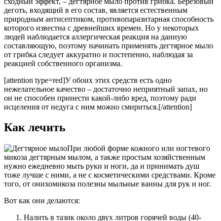
сходный эффект, – дегтярное мыло против грибка. Березовый
деготь, входящий в его состав, является естественным
природным антисептиком, противопаразитарная способность
которого известна с древнейших времен. Но у некоторых
людей наблюдается аллергическая реакция на данную
составляющую, поэтому начинать применять дегтярное мыло
от грибка следует аккуратно и постепенно, наблюдая за
реакцией собственного организма.
[attention type=red]У обоих этих средств есть одно
нежелательное качество – достаточно неприятный запах, но
он не способен принести какой-либо вред, поэтому ради
исцеления от недуга с ним можно смириться.[/attention]
Как лечить
При любой форме кожного или ногтевого
микоза дегтярным мылом, а также простым хозяйственным
нужно ежедневно мыть руки и ноги, да и принимать душ
тоже лучше с ними, а не с косметическими средствами. Кроме
того, от онихомикоза полезны мыльные ванны для рук и ног.
Вот как они делаются:
Налить в тазик около двух литров горячей воды (40-