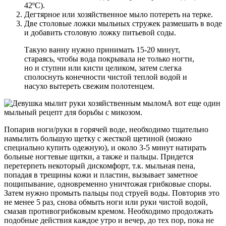
42ºС).
Дегтярное или хозяйственное мыло потереть на терке.
Две столовые ложки мыльных стружек размешать в воде
и добавить столовую ложку питьевой соды.
Такую ванну нужно принимать 15-20 минут,
стараясь, чтобы вода покрывала не только ногти,
но и ступни или кисти целиком, затем слегка
сполоснуть конечности чистой теплой водой и
насухо вытереть свежим полотенцем.
А вот еще один
мыльный рецепт для борьбы с микозом.
Попарив ноги/руки в горячей воде, необходимо тщательно
намылить большую щетку с жесткой щетиной (можно
специально купить одежную), и около 3-5 минут натирать
больные ногтевые щитки, а также и пальцы. Придется
перетерпеть некоторый дискомфорт, т.к. мыльная пена,
попадая в трещины кожи и пластин, вызывает заметное
пощипывание, одновременно уничтожая грибковые споры.
Затем нужно промыть пальцы под струей воды. Повторив это
не менее 5 раз, снова обмыть ноги или руки чистой водой,
смазав противогрибковым кремом. Необходимо продолжать
подобные действия каждое утро и вечер, до тех пор, пока не