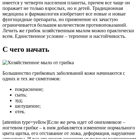
имеется у четверти населения планеты, причем все чаще он
поражает не только взрослых, но и детей. Традиционная
медицина и фармакология изобретают все новые и новые
фунгицидные препараты, но применение их зачастую
ограничивается большим количеством противопоказаний.
Лечить же грибок хозяйственным мылом можно практически
всем. Единственное условие – терпение и настойчивость.
С чего начать
Большинство грибковых заболеваний кожи начинаются с
одних и тех же симптомов:
покраснение;
сыпь;
зуд;
шелушение;
отек.
[attention type=yellow]Если же речь идет об онихомикозе –
ногтевом грибке – к ним добавляется изменение нормального
цвета щитка, его отставание от ложа, деформация, нарушение
структуры. И все это может закончиться полным разрушением