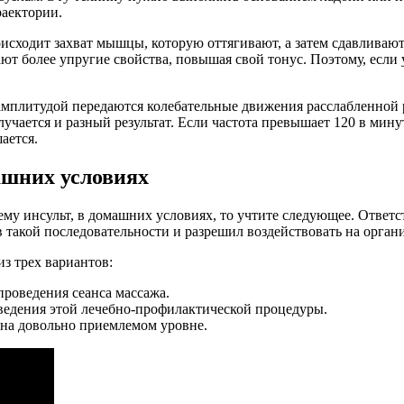
раектории.
сходит захват мышцы, которую оттягивают, а затем сдавливают,
т более упругие свойства, повышая свой тонус. Поэтому, если 
 амплитудой передаются колебательные движения расслабленной
олучается и разный результат. Если частота превышает 120 в ми
ается.
ашних условиях
у инсульт, в домашних условиях, то учтите следующее. Ответст
 в такой последовательности и разрешил воздействовать на орга
з трех вариантов:
проведения сеанса массажа.
оведения этой лечебно-профилактической процедуры.
 на довольно приемлемом уровне.