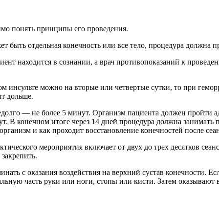
имо понять принципы его проведения.
жет быть отдельная конечность или все тело, процедура должна п
иент находится в сознании, а врач противопоказаний к проведе
ом инсульте можно на вторые или четвертые сутки, то при гемор
ит дольше.
едолго — не более 5 минут. Организм пациента должен пройти 
. В конечном итоге через 14 дней процедура должна занимать п
 организм и как проходит восстановление конечностей после сеа
ического мероприятия включает от двух до трех десятков сеансо
 закрепить.
инать с оказания воздействия на верхний сустав конечности. Есл
альную часть руки или ноги, стопы или кисти. Затем оказывают 