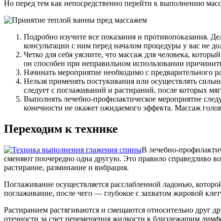
Но перед тем как непосредственно перейти к выполнению масса
Подробно изучите все показания и противопоказания. Дела
консультации с ним перед началом процедуры у вас не до
Четко для себя уясните, что массаж для человека, которы
он способен при неправильном использовании причинить 
Начинать мероприятие необходимо с предварительного ра
Нельзя применять постукивания или осуществлять сильны
следует с поглаживаний и растираний, после которых м
Выполнять лечебно-профилактическое мероприятие следуе
конечности не окажет ожидаемого эффекта. Массаж голо
Переходим к технике
В лечебно-профилактич
сменяют поочередно одна другую. Это правило справедливо во 
растирание, разминание и вибрация.
Поглаживание осуществляется расслабленной ладонью, которой
поглаживание, после чего — глубокое с захватом жировой кле
Растиранием растягиваются и смещаются относительно друг др
отечности за счет перемещения жидкости к близлежащим лимф