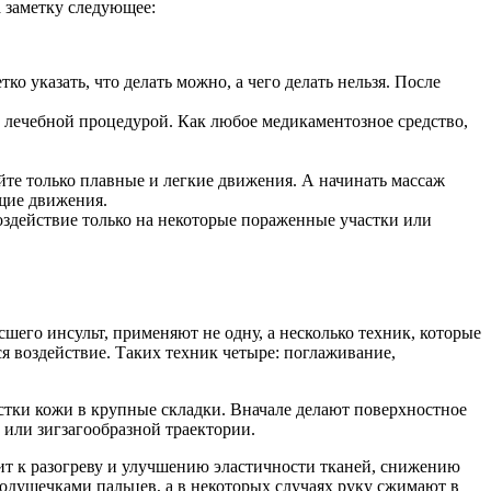
а заметку следующее:
о указать, что делать можно, а чего делать нельзя. После
ко лечебной процедурой. Как любое медикаментозное средство,
йте только плавные и легкие движения. А начинать массаж
щие движения.
оздействие только на некоторые пораженные участки или
шего инсульт, применяют не одну, а несколько техник, которые
ся воздействие. Таких техник четыре: поглаживание,
астки кожи в крупные складки. Вначале делают поверхностное
 или зигзагообразной траектории.
ит к разогреву и улучшению эластичности тканей, снижению
одушечками пальцев, а в некоторых случаях руку сжимают в