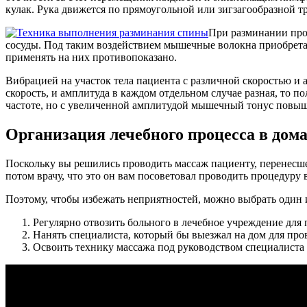
кулак. Рука движется по прямоугольной или зигзагообразной т
При разминании прои
сосуды. Под таким воздействием мышечные волокна приобретаю
применять на них противопоказано.
Вибрацией на участок тела пациента с различной скоростью и
скорость, и амплитуда в каждом отдельном случае разная, то п
частоте, но с увеличенной амплитудой мышечный тонус повыш
Организация лечебного процесса в дом
Поскольку вы решились проводить массаж пациенту, перенесшем
потом врачу, что это он вам посоветовал проводить процедуру
Поэтому, чтобы избежать неприятностей, можно выбрать один и
Регулярно отвозить больного в лечебное учреждение для 
Нанять специалиста, который бы выезжал на дом для пр
Освоить технику массажа под руководством специалиста