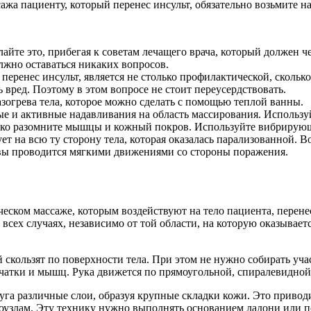
жа пациенту, который перенес инсульт, обязательно возьмите н
йте это, прибегая к советам лечащего врача, который должен четк
лжно оставаться никаких вопросов.
й перенес инсульт, является не столько профилактической, сколь
вред. Поэтому в этом вопросе не стоит переусердствовать.
зогрева тела, которое можно сделать с помощью теплой ванны.
е и активные надавливания на область массирования. Использу
ягко разомните мышцы и кожный покров. Используйте вибрирую
т на всю ту сторону тела, которая оказалась парализованной. В
вы проводится мягкими движениями со стороны поражения.
еском массаже, которым воздействуют на тело пациента, перенес
всех случаях, независимо от той области, на которую оказывает
 скользят по поверхности тела. При этом не нужно собирать уч
тчатки и мышц. Рука движется по прямоугольной, спиралевидной
уга различные слои, образуя крупные складки кожи. Это привод
оузлам. Эту технику нужно выполнять основанием ладони или п