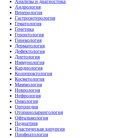
Анализы и диагностика
Андрология
Венерология
Гастроэнтерология
Гематология
Генетика
Геронтология
Гинекология
Дерматология
Дефектология
Диетология
Иммунология
Кардиология
Колопроктология
Косметология
Маммология
Неврология
Нефрология
Онкология
Ортопедия
Оториноларингология
Офтальмология
Педиатрия
Пластическая хирургия
Профпатология