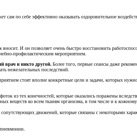
жет сам по себе эффективно оказывать оздоровительное воздейс
ж вносит. И он позволяет очень быстро восстановить работоспос
лечебно-профилактическим мероприятием.
й врач и никто другой.
Более того, первые сеансы даже рекоме
жать нежелательных последствий.
риятием стоят вполне конкретные цели и задачи, которых нужн
ток из тех конечностей, которые оказались поражены вследств
ых веществ ко всем тканям организма, в том числе и к кожному
ия сопутствующих движений, которые связаны с некоторыми хар
 пневмонии.