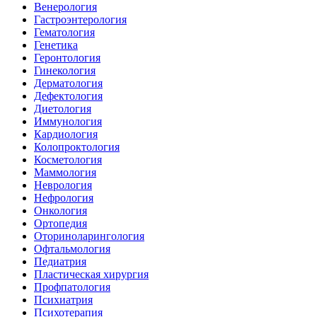
Венерология
Гастроэнтерология
Гематология
Генетика
Геронтология
Гинекология
Дерматология
Дефектология
Диетология
Иммунология
Кардиология
Колопроктология
Косметология
Маммология
Неврология
Нефрология
Онкология
Ортопедия
Оториноларингология
Офтальмология
Педиатрия
Пластическая хирургия
Профпатология
Психиатрия
Психотерапия