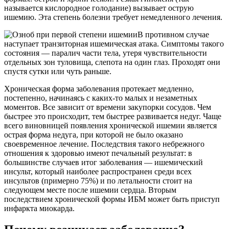
называется кислородное голодание) вызывает острую
ишемию. Эта степень болезни требует немедленного лечения.
В противном случае
наступает транзиторная ишемическая атака. Симптомы такого
состояния — паралич части тела, утеря чувствительности
отдельных зон туловища, слепота на один глаз. Проходят они
спустя сутки или чуть раньше.
Хроническая форма заболевания протекает медленно,
постепенно, начинаясь с каких-то малых и незаметных
моментов. Все зависит от времени закупорки сосудов. Чем
быстрее это происходит, тем быстрее развивается недуг. Чаще
всего виновницей появления хронической ишемии является
острая форма недуга, при которой не было оказано
своевременное лечение. Последствия такого небрежного
отношения к здоровью имеют печальный результат: в
большинстве случаев итог заболевания — ишемический
инсульт, который наиболее распространен среди всех
инсультов (примерно 75%) и по летальности стоит на
следующем месте после ишемии сердца. Вторым
последствием хронической формы ИБМ может быть приступ
инфаркта миокарда.