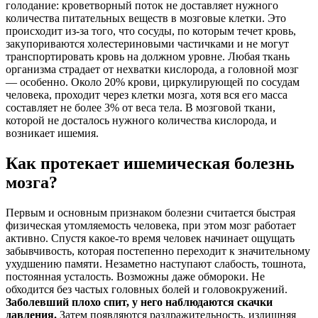
голодание: кроветворный поток не доставляет нужного
количества питательных веществ в мозговые клетки. Это
происходит из-за того, что сосуды, по которым течет кровь,
закупориваются холестериновыми частичками и не могут
транспортировать кровь на должном уровне. Любая ткань
организма страдает от нехватки кислорода, а головной мозг
— особенно. Около 20% крови, циркулирующей по сосудам
человека, проходит через клетки мозга, хотя вся его масса
составляет не более 3% от веса тела. В мозговой ткани,
которой не досталось нужного количества кислорода, и
возникает ишемия.
Как протекает ишемическая болезнь
мозга?
Первым и основным признаком болезни считается быстрая
физическая утомляемость человека, при этом мозг работает
активно. Спустя какое-то время человек начинает ощущать
забывчивость, которая постепенно переходит к значительному
ухудшению памяти. Незаметно наступают слабость, тошнота,
постоянная усталость. Возможны даже обмороки. Не
обходится без частых головных болей и головокружений.
Заболевший плохо спит, у него наблюдаются скачки
давления.
Затем появляются раздражительность, излишняя