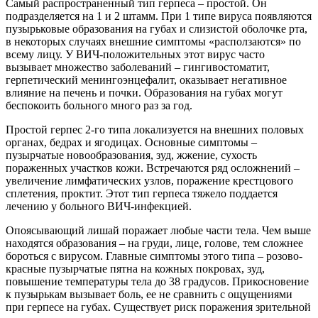
Самый распространенный тип герпеса – простой. Он
подразделяется на 1 и 2 штамм. При 1 типе вируса появляются
пузырьковые образования на губах и слизистой оболочке рта,
в некоторых случаях внешние симптомы «расползаются» по
всему лицу. У ВИЧ-положительных этот вирус часто
вызывает множество заболеваний – гингивостоматит,
герпетический менингоэнцефалит, оказывает негативное
влияние на печень и почки. Образования на губах могут
беспокоить больного много раз за год.
Простой герпес 2-го типа локализуется на внешних половых
органах, бедрах и ягодицах. Основные симптомы –
пузырчатые новообразования, зуд, жжение, сухость
пораженных участков кожи. Встречаются ряд осложнений –
увеличение лимфатических узлов, поражение крестцового
сплетения, проктит. Этот тип герпеса тяжело поддается
лечению у больного ВИЧ-инфекцией.
Опоясывающий лишай поражает любые части тела. Чем выше
находятся образования – на груди, лице, голове, тем сложнее
бороться с вирусом. Главные симптомы этого типа – розово-
красные пузырчатые пятна на кожных покровах, зуд,
повышение температуры тела до 38 градусов. Прикосновение
к пузырькам вызывает боль, ее не сравнить с ощущениями
при герпесе на губах. Существует риск поражения зрительной