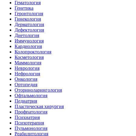
Гематология
Генетика
Геронтология
Гинекология
Дерматология
Дефектология
Диетология
Иммунология
Кардиология
Колопроктология
Косметология
Маммология
Неврология
Нефрология
Онкология
Ортопедия
Оториноларингология
Офтальмология
Педиатрия
Пластическая хирургия
Профпатология
Психиатрия
Психотерапия
Пульмонология
Реабилитология