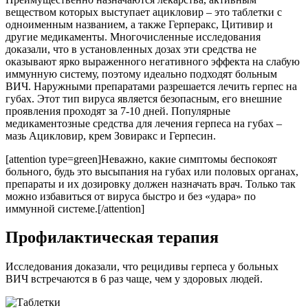
веществом которых выступает ацикловир – это таблетки с
одноименным названием, а также Герперакс, Цитивир и
другие медикаменты. Многочисленные исследования
доказали, что в установленных дозах эти средства не
оказывают ярко выраженного негативного эффекта на слабую
иммунную систему, поэтому идеально подходят больным
ВИЧ. Наружными препаратами разрешается лечить герпес на
губах. Этот тип вируса является безопасным, его внешние
проявления проходят за 7-10 дней. Популярные
медикаментозные средства для лечения герпеса на губах –
мазь Ацикловир, крем Зовиракс и Герпесин.
[attention type=green]Неважно, какие симптомы беспокоят
больного, будь это высыпания на губах или половых органах,
препараты и их дозировку должен назначать врач. Только так
можно избавиться от вируса быстро и без «удара» по
иммунной системе.[/attention]
Профилактическая терапия
Исследования доказали, что рецидивы герпеса у больных
ВИЧ встречаются в 6 раз чаще, чем у здоровых людей.