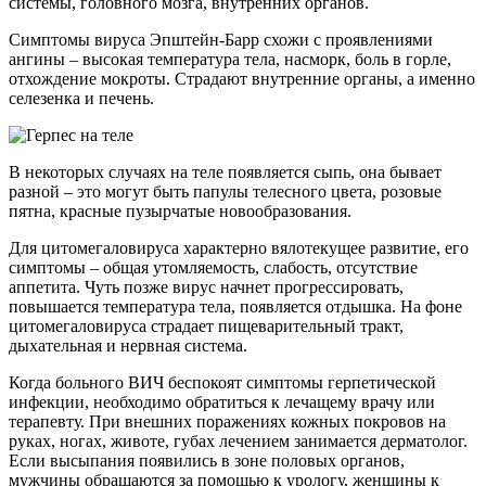
системы, головного мозга, внутренних органов.
Симптомы вируса Эпштейн-Барр схожи с проявлениями
ангины – высокая температура тела, насморк, боль в горле,
отхождение мокроты. Страдают внутренние органы, а именно
селезенка и печень.
В некоторых случаях на теле появляется сыпь, она бывает
разной – это могут быть папулы телесного цвета, розовые
пятна, красные пузырчатые новообразования.
Для цитомегаловируса характерно вялотекущее развитие, его
симптомы – общая утомляемость, слабость, отсутствие
аппетита. Чуть позже вирус начнет прогрессировать,
повышается температура тела, появляется отдышка. На фоне
цитомегаловируса страдает пищеварительный тракт,
дыхательная и нервная система.
Когда больного ВИЧ беспокоят симптомы герпетической
инфекции, необходимо обратиться к лечащему врачу или
терапевту. При внешних поражениях кожных покровов на
руках, ногах, животе, губах лечением занимается дерматолог.
Если высыпания появились в зоне половых органов,
мужчины обращаются за помощью к урологу, женщины к