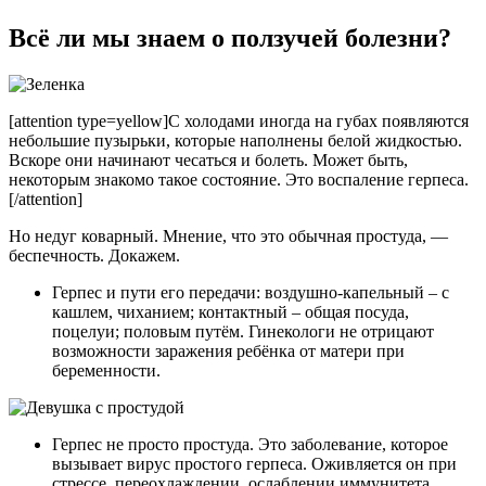
Всё ли мы знаем о ползучей болезни?
[attention type=yellow]С холодами иногда на губах появляются
небольшие пузырьки, которые наполнены белой жидкостью.
Вскоре они начинают чесаться и болеть. Может быть,
некоторым знакомо такое состояние. Это воспаление герпеса.
[/attention]
Но недуг коварный. Мнение, что это обычная простуда, —
беспечность. Докажем.
Герпес и пути его передачи: воздушно-капельный – с
кашлем, чиханием; контактный – общая посуда,
поцелуи; половым путём. Гинекологи не отрицают
возможности заражения ребёнка от матери при
беременности.
Герпес не просто простуда. Это заболевание, которое
вызывает вирус простого герпеса. Оживляется он при
стрессе, переохлаждении, ослаблении иммунитета.