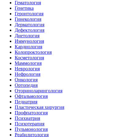
Гематология
Генетика
Геронтология
Гинекология
Дерматология
Дефектология
Диетология
Иммунология
Кардиология
Колопроктология
Косметология
Маммология
Неврология
Нефрология
Онкология
Ортопедия
Оториноларингология
Офтальмология
Педиатрия
Пластическая хирургия
Профпатология
Психиатрия
Психотерапия
Пульмонология
Реабилитология