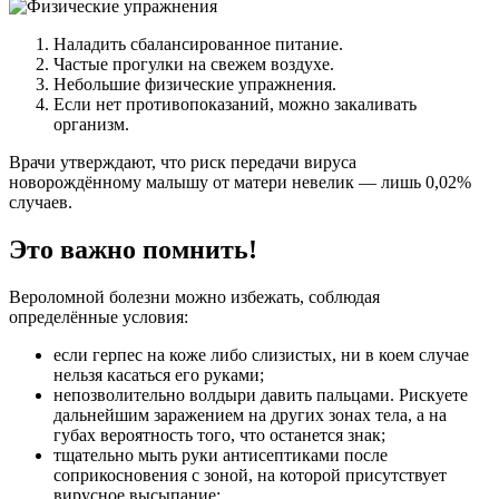
Наладить сбалансированное питание.
Частые прогулки на свежем воздухе.
Небольшие физические упражнения.
Если нет противопоказаний, можно закаливать
организм.
Врачи утверждают, что риск передачи вируса
новорождённому малышу от матери невелик — лишь 0,02%
случаев.
Это важно помнить!
Вероломной болезни можно избежать, соблюдая
определённые условия:
если герпес на коже либо слизистых, ни в коем случае
нельзя касаться его руками;
непозволительно волдыри давить пальцами. Рискуете
дальнейшим заражением на других зонах тела, а на
губах вероятность того, что останется знак;
тщательно мыть руки антисептиками после
соприкосновения с зоной, на которой присутствует
вирусное высыпание;