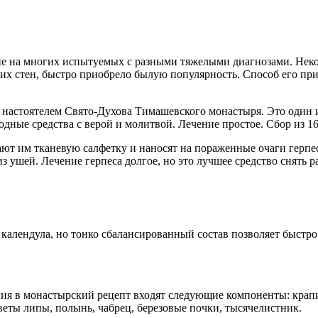
ие на многих испытуемых с разными тяжелыми диагнозами. Неко
х стен, быстро приобрело былую популярность. Способ его при
я настоятелем Свято-Духова Тимашевского монастыря. Это один 
ные средства с верой и молитвой. Лечение простое. Сбор из 16 
ют им тканевую салфетку и наносят на пораженные очаги герпес
а из ушей. Лечение герпеса долгое, но это лучшее средство снят
и календула, но тонко сбалансированный состав позволяет быстро
ргия в монастырский рецепт входят следующие компоненты: крап
веты липы, полынь, чабрец, березовые почки, тысячелистник.