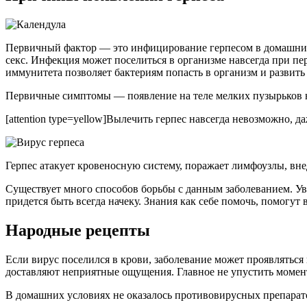
Первичный фактор — это инфицирование герпесом в домашних 
секс. Инфекция может поселиться в организме навсегда при п
иммунитета позволяет бактериям попасть в организм и развить
Первичные симптомы — появление на теле мелких пузырьков н
[attention type=yellow]Вылечить герпес навсегда невозможно, да
Герпес атакует кровеносную систему, поражает лимфоузлы, вне
Существует много способов борьбы с данным заболеванием. Ув
придется быть всегда начеку. Знания как себе помочь, помогут
Народные рецепты
Если вирус поселился в крови, заболевание может проявляться
доставляют неприятные ощущения. Главное не упустить момент,
В домашних условиях не оказалось противовирусных препарато