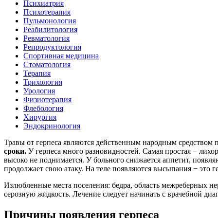
Психиатрия
Психотерапия
Пульмонология
Реабилитология
Ревматология
Репродуктология
Спортивная медицина
Стоматология
Терапия
Трихология
Урология
Физиотерапия
Флебология
Хирургия
Эндокринология
Травы от герпеса являются действенным народным средством п
сроки.
У герпеса много разновидностей. Самая простая − лихор
высоко не поднимается. У больного снижается аппетит, появляют
продолжает свою атаку. На теле появляются высыпания − это 
Излюбленные места поселения: бедра, область межреберных нер
серозную жидкость. Лечение следует начинать с врачебной ди
Причины появления герпеса