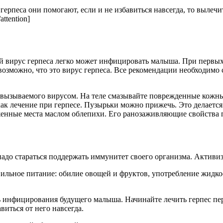
т герпеса они помогают, если и не избавиться навсегда, то вылеч
ttention]
вирус герпеса легко может инфицировать малыша. При первых 
 возможно, что это вирус герпеса. Все рекомендации необходимо
, вызываемого вирусом. На теле смазывайте поврежденные кожн
к лечение при герпесе. Пузырьки можно прижечь. Это делается 
енные места маслом облепихи. Его ранозаживляющие свойства п
адо стараться поддержать иммунитет своего организма. Активи
вильное питание: обилие овощей и фруктов, употребление жидк
 инфицирования будущего малыша. Начинайте лечить герпес пе
виться от него навсегда.