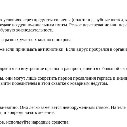
условиях через предметы гигиены (полотенца, зубные щетки, 
ередаче воздушно-капельным путем. Резкое перегревание или пе
 бурную жизнедеятельность.
а разных участках кожного покрова.
же если принимать антибиотики. Если вирус пробрался в организм,
дряется во внутренние органы и распространяется с большой ско
ы, они могут лишь сократить период проявления герпеса и зна
 выйти победителем в этой схватке с коварным недугом.
 внезапно. Оно легко замечается невооруженным глазом. На тел
 и вовремя начать лечение.
в, используйте народные средства: