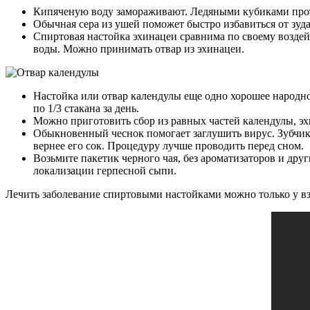
Кипяченую воду замораживают. Ледяными кубиками прот
Обычная сера из ушей поможет быстро избавиться от зуда
Спиртовая настойка эхинацеи сравнима по своему воздей
воды. Можно принимать отвар из эхинацеи.
Настойка или отвар календулы еще одно хорошее народное
по 1/3 стакана за день.
Можно приготовить сбор из равных частей календулы, эхин
Обыкновенный чеснок помогает заглушить вирус. Зубчик 
вернее его сок. Процедуру лучше проводить перед сном.
Возьмите пакетик черного чая, без ароматизаторов и дру
локализации герпесной сыпи.
Лечить заболевание спиртовыми настойками можно только у в