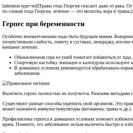
[attention type=red]Травы отца Георгия спасают даже от рака. О
по словам отца Георгия, лечение — это молитва, вера и травы.[/a
Герпес при беременности
Особенно внимательными надо быть будущим мамам. Коварный 
почувствовали слабость, ломоту в суставах, лихорадку, вполне
внешнее лечение.
Обыкновенная сера из ушей помогает избавиться от зуда
Спиртовую настойку эхинацеи и календулы используют ка
В домашних условиях рекомендуется обрабатывать пораж
заболевания.
Вылечить герпес полностью не получится. Разными методами н
Существуют разные способы укрепить свой организм. Это пра
может назначить иммуностимуляторы (витамины, травы и др.).
Профилактика герпеса в домашних условиях поможет избежать
врача. Помните, это заболевание нельзя вылечить быстро и изба