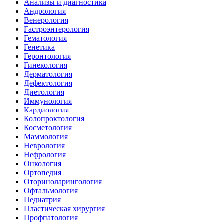
Анализы и диагностика
Андрология
Венерология
Гастроэнтерология
Гематология
Генетика
Геронтология
Гинекология
Дерматология
Дефектология
Диетология
Иммунология
Кардиология
Колопроктология
Косметология
Маммология
Неврология
Нефрология
Онкология
Ортопедия
Оториноларингология
Офтальмология
Педиатрия
Пластическая хирургия
Профпатология