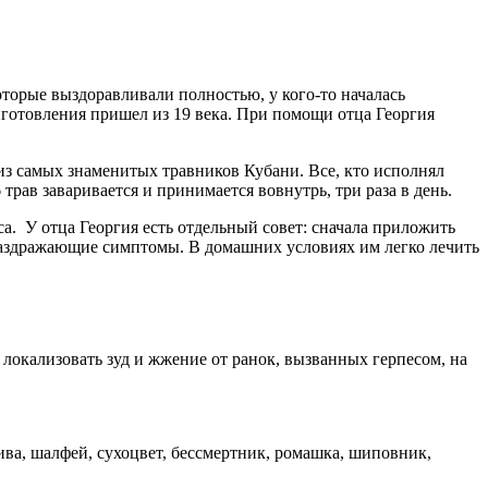
торые выздоравливали полностью, у кого-то началась
готовления пришел из 19 века. При помощи отца Георгия
из самых знаменитых травников Кубани. Все, кто исполнял
трав заваривается и принимается вовнутрь, три раза в день.
а. У отца Георгия есть отдельный совет: сначала приложить
ь раздражающие симптомы. В домашних условиях им легко лечить
 локализовать зуд и жжение от ранок, вызванных герпесом, на
ива, шалфей, сухоцвет, бессмертник, ромашка, шиповник,