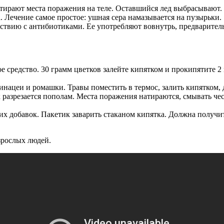
ирают места поражения на теле. Оставшийся лед выбрасывают.
. Лечение самое простое: ушная сера намазывается на пузырьки.
ствию с антибиотиками. Ее употребляют вовнутрь, предваритель
 средство. 30 грамм цветков залейте кипятком и прокипятите 2
ацеи и ромашки. Травы поместить в термос, залить кипятком, да
разрезается пополам. Места поражения натираются, смывать чес
гих добавок. Пакетик заварить стаканом кипятка. Должна получит
зрослых людей.