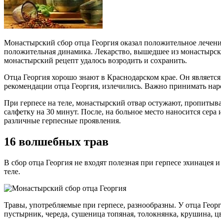
Монастырский сбор отца Георгия оказал положительное лечен
положительная динамика. Лекарство, вышедшее из монастырски
монастырский рецепт удалось возродить и сохранить.
Отца Георгия хорошо знают в Краснодарском крае. Он являетс
рекомендации отца Георгия, излечились. Важно принимать народ
При герпесе на теле, монастырский отвар остужают, пропитыва
салфетку на 30 минут. После, на больное место наносится сер
различные герпесные проявления.
16 волшебных трав
В сбор отца Георгия не входят полезная при герпесе эхинацея 
теле.
Травы, употребляемые при герпесе, разнообразны. У отца Гео
пустырник, череда, сушеница топяная, толокнянка, крушина, ц