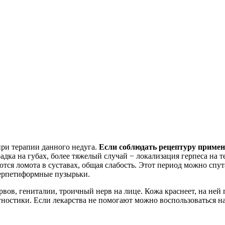
ри терапии данного недуга.
Если соблюдать рецептуру примен
адка на губах, более тяжелый случай − локализация герпеса на 
ся ломота в суставах, общая слабость. Этот период можно спутат
герпетиформные пузырьки.
вов, гениталии, троичный нерв на лице. Кожа краснеет, на ней
агностики. Если лекарства не помогают можно воспользоваться 