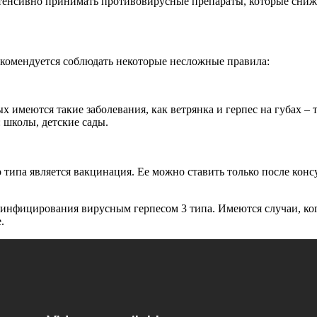
тенсивно принимать противовирусные препараты, которые снижаю
рекомендуется соблюдать некоторые несложные правила:
имеются такие заболевания, как ветрянка и герпес на губах – т
 школы, детские сады.
о типа является вакцинация. Ее можно ставить только после кон
инфицирования вирусным герпесом 3 типа. Имеются случаи, ко
.