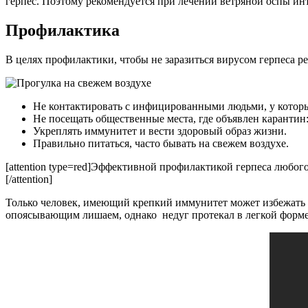
герпес. Поэтому рекомендуется при лечении ветряной оспы ин
Профилактика
В целях профилактики, чтобы не заразиться вирусом герпеса 
Не контактировать с инфицированными людьми, у которых 
Не посещать общественные места, где объявлен карантин:
Укреплять иммунитет и вести здоровый образ жизни.
Правильно питаться, часто бывать на свежем воздухе.
[attention type=red]Эффективной профилактикой герпеса любог
[/attention]
Только человек, имеющий крепкий иммунитет может избежать 
опоясывающим лишаем, однако недуг протекал в легкой форме