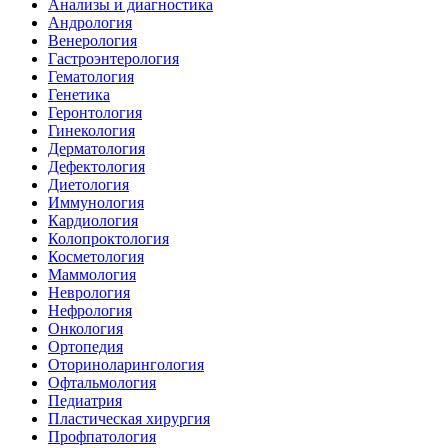
Анализы и диагностика
Андрология
Венерология
Гастроэнтерология
Гематология
Генетика
Геронтология
Гинекология
Дерматология
Дефектология
Диетология
Иммунология
Кардиология
Колопроктология
Косметология
Маммология
Неврология
Нефрология
Онкология
Ортопедия
Оториноларингология
Офтальмология
Педиатрия
Пластическая хирургия
Профпатология