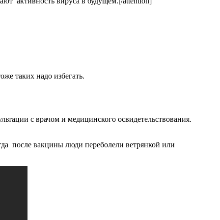
т активность вируса в будущем.[/attention]
оже таких надо избегать.
сультации с врачом и медицинского освидетельствования.
гда после вакцины люди переболели ветрянкой или