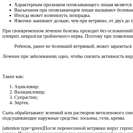
Характерным признаком опоясывающего лишая является сы
Высыпания при опоясывающем лишае вызывают болевые о
Иногда может возникнуть лихорадка.
Язвочки заживают дольше, чем при ветрянке, от двух до п
При своевременном лечении болезнь проходит без осложнений.
плеврит, невралгия тройничного нерва. Поэтому при появлени
Ребенок, ранее не болевший ветрянкой, может заразиться
Лечение при заболеваниях одно, чтобы снизить активность ви
Такие как:
Ацикловир;
Валацикловир;
Супрастин;
Зиртек.
Сыпь обрабатывают зеленкой или раствором метиленового сине
подсушивающие наружные средства: лосьоны, гели, кремы.
[attention type=green]После перенесенной ветрянки вирус гер