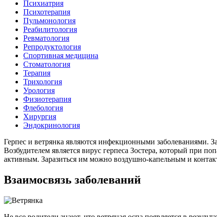
Психиатрия
Психотерапия
Пульмонология
Реабилитология
Ревматология
Репродуктология
Спортивная медицина
Стоматология
Терапия
Трихология
Урология
Физиотерапия
Флебология
Хирургия
Эндокринология
Герпес и ветрянка являются инфекционными заболеваниями. Зар
Возбудителем является вирус герпеса Зостера, который при п
активным. Заразиться им можно воздушно-капельным и конта
Взаимосвязь заболеваний
Не все родители знают, что ветряная оспа появляется в резуль