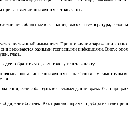
ка при заражении появляется ветряная оспа:
сложнения: обильные высыпания, высокая температура, головна
ируется постоянный иммунитет. При вторичном заражении возни
ние, они вызываются разными герпесными инфекциями. Вирус опо
уши, глаза.
ледует обратиться к дерматологу или терапевту.
и опоясывающем лишае появляется сыпь. Основным симптомом вет
очки.
 осложнений, если соблюдать все рекомендации врача. Если при 
 обдирание болячек. Как правило, шрамы и рубцы на теле при п