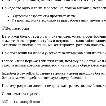
По идее это одно и то же заболевание, только вначале у челове
В детском возрасте она протекает легче.
У взрослых могут возникнуть при заболевании тяжелые о
Ветрянкой болеют всего раз, пока человек живет, после форм
тяжелее. А вот герпес на губах и ветрянка не одно заболева
затрагивает многие органы, может затронуть ротовую полость, 
При появлении на любом участке тела пузырьков с жидкостью с
Герпес 3 типа поражает участки кожи, поэтому при ветрянке 
теле, пузырьки которой лопаются и на их месте образуются кор
[attention type=yellow]Обычно ветрянка у детей проходит без
болезнь может перейти в тяжелую форму.[/attention]
Поэтому родители должны не допускать расчесывание бляшек и
Симптоматика герпеса: