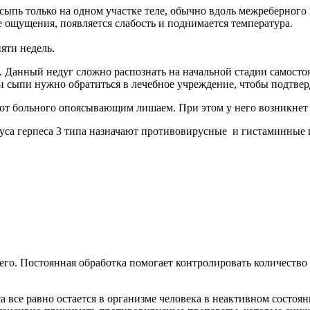
пь только на одном участке теле, обычно вдоль межреберного не
щущения, появляется слабость и поднимается температура.
яти недель.
 Данный недуг сложно распознать на начальной стадии самостоя
и сыпи нужно обратиться в лечебное учреждение, чтобы подтвер
 от больного опоясывающим лишаем. При этом у него возникнет 
руса герпеса 3 типа назначают противовирусные и гистаминные 
го. Постоянная обработка помогает контролировать количество 
песа все равно остается в организме человека в неактивном сос