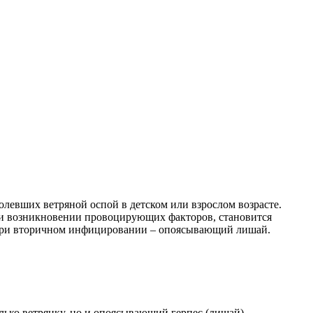
олевших ветряной оспой в детском или взрослом возрасте.
при возникновении провоцирующих факторов, становится
, при вторичном инфицировании – опоясывающий лишай.
олько ветрянку, но и опоясывающий герпес (лишай).