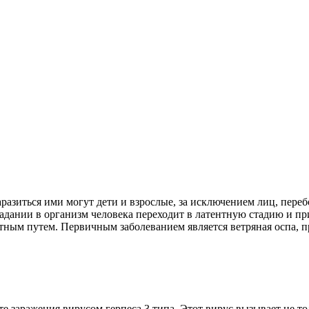
азиться ими могут дети и взрослые, за исключением лиц, переб
опадании в организм человека переходит в латентную стадию и 
ктным путем. Первичным заболеванием является ветряная оспа
тате заражения вирусом герпеса 3 типа. Этот вирус вызывает не т