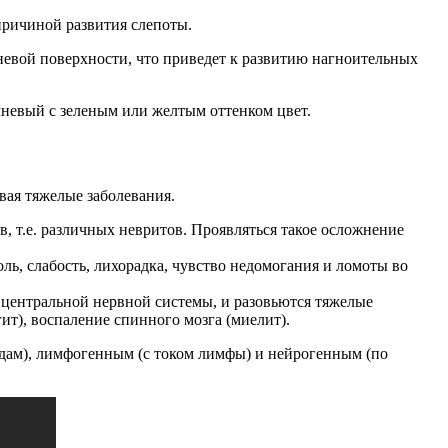
 причиной развития слепоты.
невой поверхности, что приведет к развитию нагноительных
невый с зеленым или желтым оттенком цвет.
вая тяжелые заболевания.
, т.е. различных невритов. Проявляться такое осложнение
ль, слабость, лихорадка, чувство недомогания и ломоты во
 центральной нервной системы, и разовьются тяжелые
ит), воспаление спинного мозга (миелит).
удам), лимфогенным (с током лимфы) и нейрогенным (по