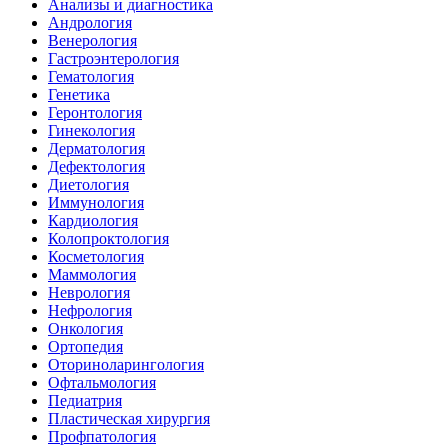
Анализы и диагностика
Андрология
Венерология
Гастроэнтерология
Гематология
Генетика
Геронтология
Гинекология
Дерматология
Дефектология
Диетология
Иммунология
Кардиология
Колопроктология
Косметология
Маммология
Неврология
Нефрология
Онкология
Ортопедия
Оториноларингология
Офтальмология
Педиатрия
Пластическая хирургия
Профпатология