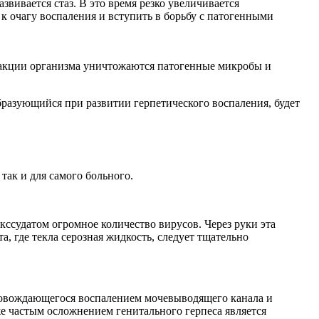
вивается стаз. В это время резко увеличивается
к очагу воспаления и вступить в борьбу с патогенными
 реакции организма уничтожаются патогенные микробы и
бразующийся при развитии герпетического воспаления, будет
так и для самого больного.
ссудатом огромное количество вирусов. Через руки эта
, где текла серозная жидкость, следует тщательно
провождающегося воспалением мочевыводящего канала и
е частым осложнением генитального герпеса является