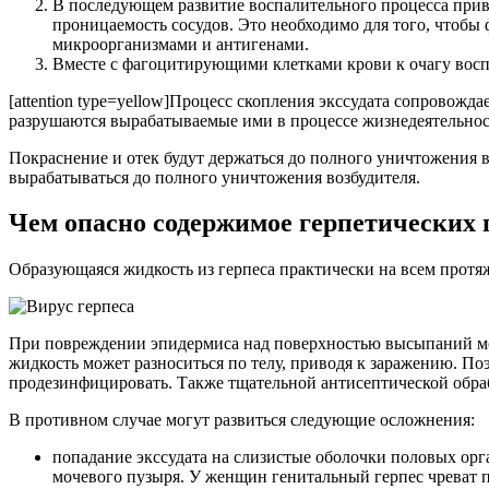
В последующем развитие воспалительного процесса привод
проницаемость сосудов. Это необходимо для того, чтобы
микроорганизмами и антигенами.
Вместе с фагоцитирующими клетками крови к очагу восп
[attention type=yellow]Процесс скопления экссудата сопрово
разрушаются вырабатываемые ими в процессе жизнедеятельности
Покраснение и отек будут держаться до полного уничтожения в
вырабатываться до полного уничтожения возбудителя.
Чем опасно содержимое герпетических
Образующаяся жидкость из герпеса практически на всем протяж
При повреждении эпидермиса над поверхностью высыпаний может
жидкость может разноситься по телу, приводя к заражению. По
продезинфицировать. Также тщательной антисептической обра
В противном случае могут развиться следующие осложнения:
попадание экссудата на слизистые оболочки половых ор
мочевого пузыря. У женщин генитальный герпес чреват 