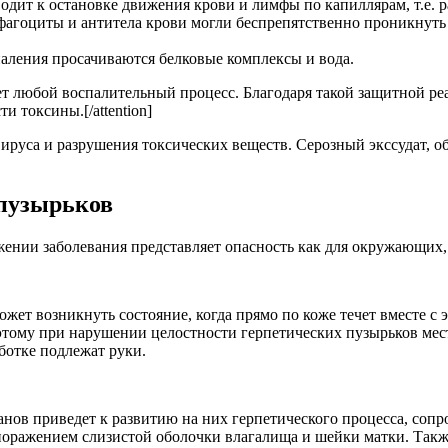
ит к остановке движения крови и лимфы по капиллярам, т.е. раз
 фагоциты и антитела крови могли беспрепятственно проникнуть 
аления просачиваются белковые комплексы и вода.
ждает любой воспалительный процесс. Благодаря такой защитной
 токсины.[/attention]
ируса и разрушения токсических веществ. Серозный экссудат, о
 пузырьков
ении заболевания представляет опасность как для окружающих, 
 возникнуть состояние, когда прямо по коже течет вместе с эк
этому при нарушении целостности герпетических пузырьков места
ботке подлежат руки.
ганов приведет к развитию на них герпетического процесса, со
поражением слизистой оболочки влагалища и шейки матки. Такж