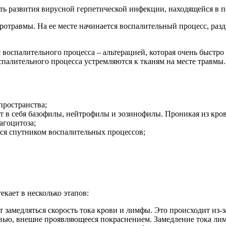
ь развития вирусной герпетической инфекции, находящейся в п
отравмы. На ее месте начинается воспалительный процесс, ра
воспалительного процесса – альтерацией, которая очень быстро
палительного процесса устремляются к тканям на месте травмы.
пространства;
в себя базофилы, нейтрофилы и эозинофилы. Проникая из кров
агоцитоза;
ся спутником воспалительных процессов;
кает в несколько этапов:
т замедляться скорость тока крови и лимфы. Это происходит из-
вью, внешне проявляющееся покраснением. Замедление тока ли