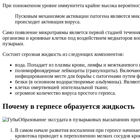
При пониженном уровне иммунитета крайне высока вероятност
Пусковым механизмом активации патогена являются микр
происходит активация вируса.
Само появление микротравмы является первой стадией течения 
организма и кровяные клетки под воздействием медиаторов вос
пузырьки.
Состоит серозная жидкость из следующих компонентов:
вода. Попадает из плазмы крови, лимфы и межтканевого 
полиморфноядерные лейкоциты (гранулоциты). Включают 
инфицированном месте для борьбы с патогенами путем ф
белки (в основном водорастворимые альбумины). Являют
клетки омертвевшей эпителиальной ткани;
огромное количество вируса простого герпеса.
Почему в герпесе образуется жидкость
Образование экссудата в пузырьковых высыпаниях проте
В самом начале развития воспаления при герпесе начинае
кровотока приводит к переполнению мелких сосудов кро