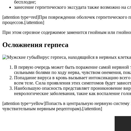
бесплодие;
занесение герпетического экссудата также возможно на с
[attention type=red]При повреждении оболочек герпетическог
процессов.[/attention]
При этом серозное содержимое заменится гнойным или гнойно
Осложнения герпеса
Вирус герпеса, находящийся в нервных клетка
В первую очередь может быть поражение самой нервной т
сильными болями по ходу нерва, чувством онемения, по
Попадание вируса в кровь вызывает интоксикацию всего о
всем теле. Сила проявления этих симптомов будет завис
Наибольшую опасность представляет проникновение виру
неврологические заболевания, такие как воспаление голо
[attention type=yellow]Попасть в центральную нервную систе
чувствительным нервным рецепторам).[/attention]