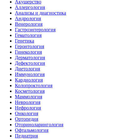
Акушерство
Аллергология
Анализы и диагностика
Андрология
Венерология
Гастроэнтерология
Гематология
Генетика
Геронтология
Гинекология
Дерматология
Дефектология
Диетология
Иммунология
Кардиология
Колопроктология
Косметология
Маммология
Неврология
Нефрология
Онкология
Ортопедия
Оториноларингология
Офтальмология
Педиатрия