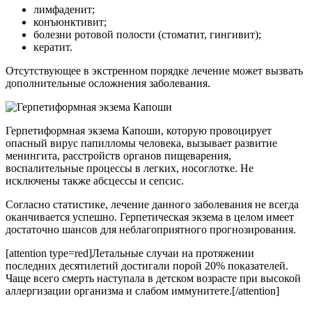
лимфаденит;
конъюнктивит;
болезни ротовой полости (стоматит, гингивит);
кератит.
Отсутствующее в экстренном порядке лечение может вызвать
дополнительные осложнения заболевания.
Герпетиформная экзема Капоши, которую провоцирует
опасный вирус папилломы человека, вызывает развитие
менингита, расстройств органов пищеварения,
воспалительные процессы в легких, носоглотке. Не
исключены также абсцессы и сепсис.
Согласно статистике, лечение данного заболевания не всегда
оканчивается успешно. Герпетическая экзема в целом имеет
достаточно шансов для неблагоприятного прогнозирования.
[attention type=red]Летальные случаи на протяжении
последних десятилетий достигали порой 20% показателей.
Чаще всего смерть наступала в детском возрасте при высокой
аллергизации организма и слабом иммунитете.[/attention]