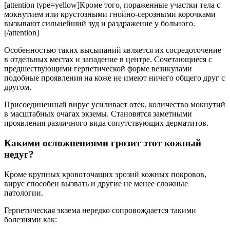
[attention type=yellow]Кроме того, пораженные участки тела с
мокнутием или крустозными гнойно-серозными корочками
вызывают сильнейший зуд и раздражение у больного.
[/attention]
Особенностью таких высыпаний является их сосредоточение
в отдельных местах и западение в центре. Сочетающиеся с
предшествующими герпетической форме везикулами
подобные проявления на коже не имеют ничего общего друг с
другом.
Присоединенный вирус усиливает отек, количество мокнутий
в масштабных очагах экземы. Становятся заметными
проявления различного вида сопутствующих дерматитов.
Какими осложнениями грозит этот кожный
недуг?
Кроме крупных кровоточащих эрозий кожных покровов,
вирус способен вызвать и другие не менее сложные
патологии.
Герпетическая экзема нередко сопровождается такими
болезнями как: