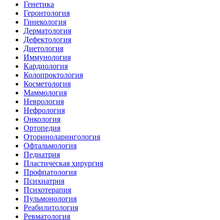
Генетика
Геронтология
Гинекология
Дерматология
Дефектология
Диетология
Иммунология
Кардиология
Колопроктология
Косметология
Маммология
Неврология
Нефрология
Онкология
Ортопедия
Оториноларингология
Офтальмология
Педиатрия
Пластическая хирургия
Профпатология
Психиатрия
Психотерапия
Пульмонология
Реабилитология
Ревматология