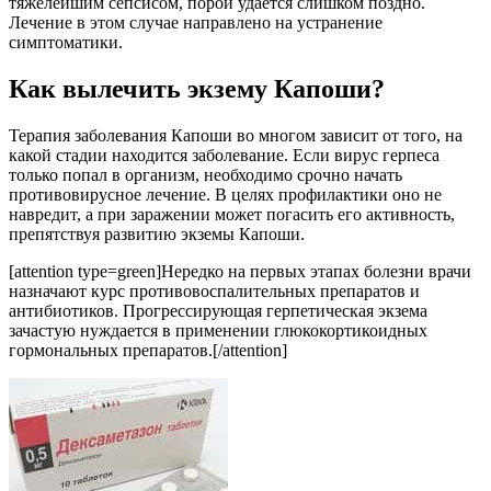
тяжелейшим сепсисом, порой удается слишком поздно.
Лечение в этом случае направлено на устранение
симптоматики.
Как вылечить экзему Капоши?
Терапия заболевания Капоши во многом зависит от того, на
какой стадии находится заболевание. Если вирус герпеса
только попал в организм, необходимо срочно начать
противовирусное лечение. В целях профилактики оно не
навредит, а при заражении может погасить его активность,
препятствуя развитию экземы Капоши.
[attention type=green]Нередко на первых этапах болезни врачи
назначают курс противовоспалительных препаратов и
антибиотиков. Прогрессирующая герпетическая экзема
зачастую нуждается в применении глюкокортикоидных
гормональных препаратов.[/attention]