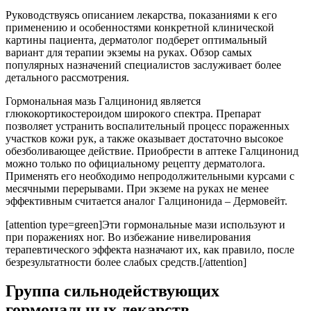
Руководствуясь описанием лекарства, показаниями к его
применению и особенностями конкретной клинической
картины пациента, дерматолог подберет оптимальный
вариант для терапии экземы на руках. Обзор самых
популярных назначений специалистов заслуживает более
детального рассмотрения.
Гормональная мазь Галцинонид является
глюкокортикостероидом широкого спектра. Препарат
позволяет устранить воспалительный процесс пораженных
участков кожи рук, а также оказывает достаточно высокое
обезболивающее действие. Приобрести в аптеке Галцинонид
можно только по официальному рецепту дерматолога.
Применять его необходимо непродолжительными курсами с
месячными перерывами. При экземе на руках не менее
эффективным считается аналог Галцинонида – Дермовейт.
[attention type=green]Эти гормональные мази используют и
при поражениях ног. Во избежание нивелирования
терапевтического эффекта назначают их, как правило, после
безрезультатности более слабых средств.[/attention]
Группа сильнодействующих
гормональных лекарств