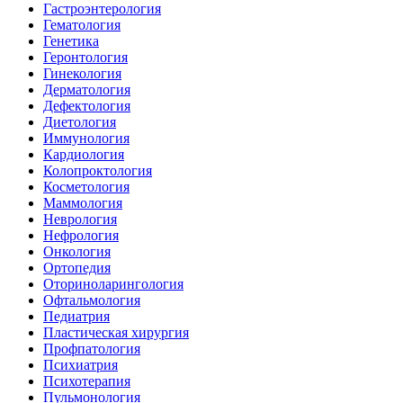
Гастроэнтерология
Гематология
Генетика
Геронтология
Гинекология
Дерматология
Дефектология
Диетология
Иммунология
Кардиология
Колопроктология
Косметология
Маммология
Неврология
Нефрология
Онкология
Ортопедия
Оториноларингология
Офтальмология
Педиатрия
Пластическая хирургия
Профпатология
Психиатрия
Психотерапия
Пульмонология