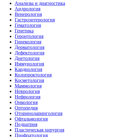
Анализы и диагностика
Андрология
Венерология
Гастроэнтерология
Гематология
Генетика
Геронтология
Гинекология
Дерматология
Дефектология
Диетология
Иммунология
Кардиология
Колопроктология
Косметология
Маммология
Неврология
Нефрология
Онкология
Ортопедия
Оториноларингология
Офтальмология
Педиатрия
Пластическая хирургия
Профпатология