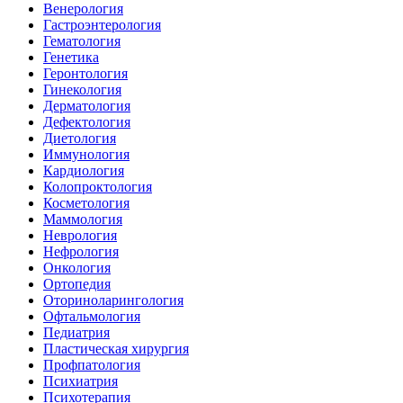
Венерология
Гастроэнтерология
Гематология
Генетика
Геронтология
Гинекология
Дерматология
Дефектология
Диетология
Иммунология
Кардиология
Колопроктология
Косметология
Маммология
Неврология
Нефрология
Онкология
Ортопедия
Оториноларингология
Офтальмология
Педиатрия
Пластическая хирургия
Профпатология
Психиатрия
Психотерапия