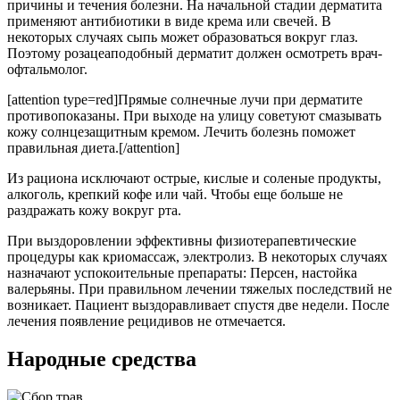
причины и течения болезни. На начальной стадии дерматита
применяют антибиотики в виде крема или свечей. В
некоторых случаях сыпь может образоваться вокруг глаз.
Поэтому розацеаподобный дерматит должен осмотреть врач-
офтальмолог.
[attention type=red]Прямые солнечные лучи при дерматите
противопоказаны. При выходе на улицу советуют смазывать
кожу солнцезащитным кремом. Лечить болезнь поможет
правильная диета.[/attention]
Из рациона исключают острые, кислые и соленые продукты,
алкоголь, крепкий кофе или чай. Чтобы еще больше не
раздражать кожу вокруг рта.
При выздоровлении эффективны физиотерапевтические
процедуры как криомассаж, электролиз. В некоторых случаях
назначают успокоительные препараты: Персен, настойка
валерьяны. При правильном лечении тяжелых последствий не
возникает. Пациент выздоравливает спустя две недели. После
лечения появление рецидивов не отмечается.
Народные средства