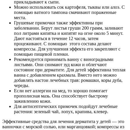
прикладывают к сыпи.
Можно использовать сок картофеля, тыквы или алоэ. С
помощью ватного тампона смачивают пораженные
места.
Грушевые примочки также эффективны при
заболевании. Берут листья груши 200 грамм, заливают
пол литрами кипятка и кипятят на огне около 5 минут.
Дают настояться в течение 12 часов, затем
процеживают. С помощью этого состава делают
компрессы. Для улучшения эффекта его закрепляют с
помощью пищевой пленки.
Рекомендуется принимать ванну с виноградными
листьями. Они снимают зуд кожи и облегчают
состояние при дерматите. Для детей эффективна теплая
ванна с добавлением крахмала. Вместо него можно
добавлять настои лечебных трав: ромашки, коры дуба,
череды.
Если нет аллергии на мед, то хорошо помогает
прополисная мазь. Она способствует быстрому
заживлению кожи.
Для антисептических примочек подойдут лечебные
растения: зеленый чай, лопух, крапива, клевер.
Эффективные средства для лечения дерматита у детей — это
ванночки с морской солью, или марганцовкой; компрессы из