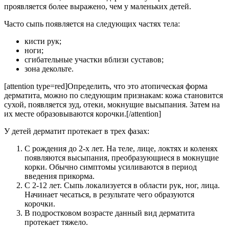
проявляется более выражено, чем у маленьких детей.
Часто сыпь появляется на следующих частях тела:
кисти рук;
ноги;
сгибательные участки вблизи суставов;
зона декольте.
[attention type=red]Определить, что это атопическая форма
дерматита, можно по следующим признакам: кожа становится
сухой, появляется зуд, отеки, мокнущие высыпания. Затем на
их месте образовываются корочки.[/attention]
У детей дерматит протекает в трех фазах:
С рождения до 2-х лет. На теле, лице, локтях и коленях
появляются высыпания, преобразующиеся в мокнущие
корки. Обычно симптомы усиливаются в период
введения прикорма.
С 2-12 лет. Сыпь локализуется в области рук, ног, лица.
Начинает чесаться, в результате чего образуются
корочки.
В подростковом возрасте данный вид дерматита
протекает тяжело.