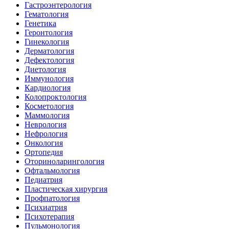
Гастроэнтерология
Гематология
Генетика
Геронтология
Гинекология
Дерматология
Дефектология
Диетология
Иммунология
Кардиология
Колопроктология
Косметология
Маммология
Неврология
Нефрология
Онкология
Ортопедия
Оториноларингология
Офтальмология
Педиатрия
Пластическая хирургия
Профпатология
Психиатрия
Психотерапия
Пульмонология