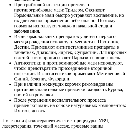
При грибковой инфекции применяют
противогрибковые мази: Тридерм, Оксикорт.
Гормональные мази быстро устраняют воспаление, но
их длительное применение небезопасно. Поэтому
гормоны используют только в начальной стадии
заболевания.
Из негормональных препаратов у детей с первого
месяца рождения используют Фенистил, Протопик,
Дестин. Применяют антигистаминные препараты в
таблетках, Диазолин, Зиртек, Супрастин. Для взрослых
и детей часто прописывают Парлазин в виде капель.
Антисептики и противомикробные мази используют,
чтобы предотвратить присоединение вторичной
инфекции. Из антисептиков применяют Метиленовый
Синий, Зеленку, Фукорцин.
При наличии мокнущих корочек рекомендованы
противовоспалительные примочки: жидкость Бурова,
настой из ромашки.
После устранения воспалительного процесса
применяют мази, на основе натуральных компонентов:
Ихтиол, деготь.
Полезны и физиотерапевтические процедуры: УВЧ,
лазеротерапия, точечный массаж, грязевые ванны.