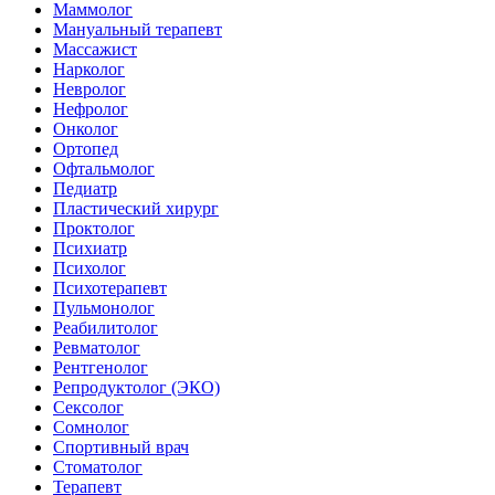
Маммолог
Мануальный терапевт
Массажист
Нарколог
Невролог
Нефролог
Онколог
Ортопед
Офтальмолог
Педиатр
Пластический хирург
Проктолог
Психиатр
Психолог
Психотерапевт
Пульмонолог
Реабилитолог
Ревматолог
Рентгенолог
Репродуктолог (ЭКО)
Сексолог
Сомнолог
Спортивный врач
Стоматолог
Терапевт