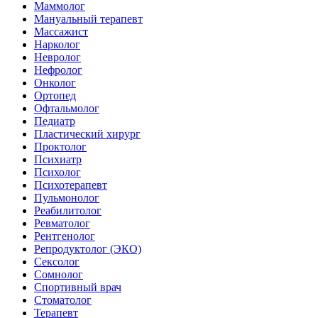
Маммолог
Мануальный терапевт
Массажист
Нарколог
Невролог
Нефролог
Онколог
Ортопед
Офтальмолог
Педиатр
Пластический хирург
Проктолог
Психиатр
Психолог
Психотерапевт
Пульмонолог
Реабилитолог
Ревматолог
Рентгенолог
Репродуктолог (ЭКО)
Сексолог
Сомнолог
Спортивный врач
Стоматолог
Терапевт