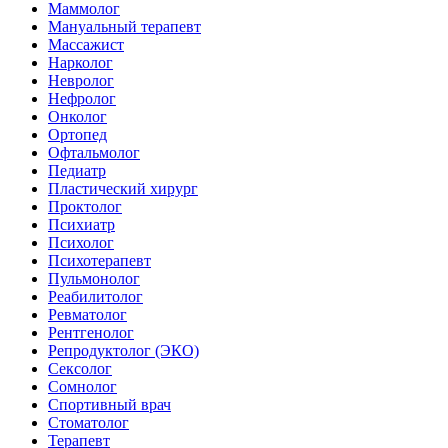
Маммолог
Мануальный терапевт
Массажист
Нарколог
Невролог
Нефролог
Онколог
Ортопед
Офтальмолог
Педиатр
Пластический хирург
Проктолог
Психиатр
Психолог
Психотерапевт
Пульмонолог
Реабилитолог
Ревматолог
Рентгенолог
Репродуктолог (ЭКО)
Сексолог
Сомнолог
Спортивный врач
Стоматолог
Терапевт