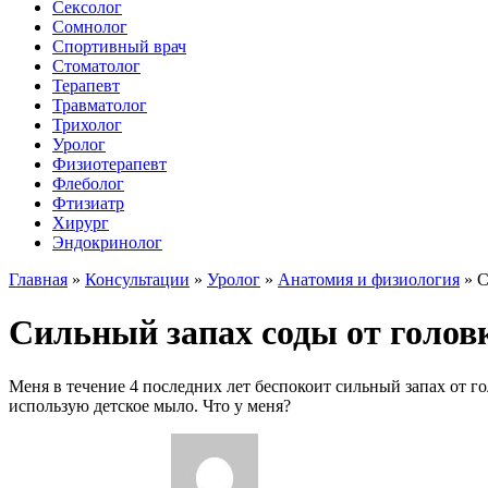
Сексолог
Сомнолог
Спортивный врач
Стоматолог
Терапевт
Травматолог
Трихолог
Уролог
Физиотерапевт
Флеболог
Фтизиатр
Хирург
Эндокринолог
Главная
»
Консультации
»
Уролог
»
Анатомия и физиология
»
С
Сильный запах соды от головк
Меня в течение 4 последних лет беспокоит сильный запах от го
использую детское мыло. Что у меня?