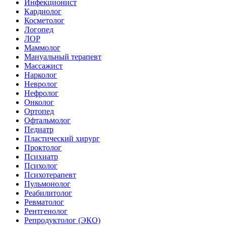
Инфекционист
Кардиолог
Косметолог
Логопед
ЛОР
Маммолог
Мануальный терапевт
Массажист
Нарколог
Невролог
Нефролог
Онколог
Ортопед
Офтальмолог
Педиатр
Пластический хирург
Проктолог
Психиатр
Психолог
Психотерапевт
Пульмонолог
Реабилитолог
Ревматолог
Рентгенолог
Репродуктолог (ЭКО)