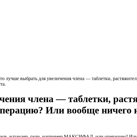
то лучше выбрать для увеличения члена — таблетки, растяжит
та.
ения члена — таблетки, растя
рацию? Или вообще ничего не
итель-эспандер, гели, например МАКСИФАЛ, или операцию? Или 