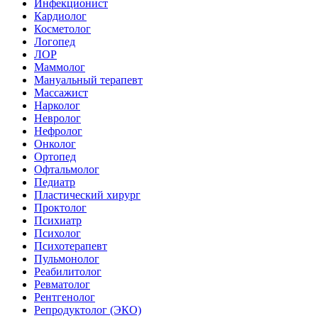
Инфекционист
Кардиолог
Косметолог
Логопед
ЛОР
Маммолог
Мануальный терапевт
Массажист
Нарколог
Невролог
Нефролог
Онколог
Ортопед
Офтальмолог
Педиатр
Пластический хирург
Проктолог
Психиатр
Психолог
Психотерапевт
Пульмонолог
Реабилитолог
Ревматолог
Рентгенолог
Репродуктолог (ЭКО)