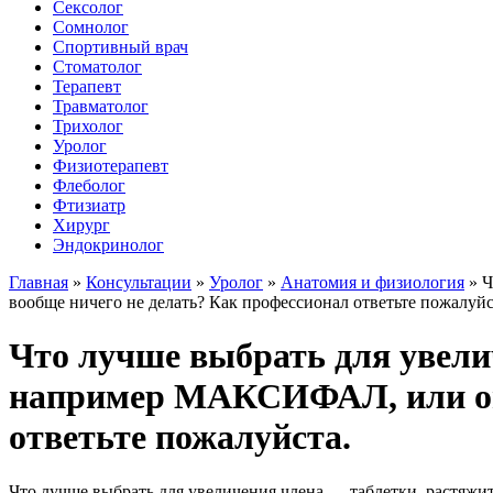
Сексолог
Сомнолог
Спортивный врач
Стоматолог
Терапевт
Травматолог
Трихолог
Уролог
Физиотерапевт
Флеболог
Фтизиатр
Хирург
Эндокринолог
Главная
»
Консультации
»
Уролог
»
Анатомия и физиология
»
Ч
вообще ничего не делать? Как профессионал ответьте пожалуйс
Что лучше выбрать для увелич
например МАКСИФАЛ, или опе
ответьте пожалуйста.
Что лучше выбрать для увеличения члена — таблетки, растяж