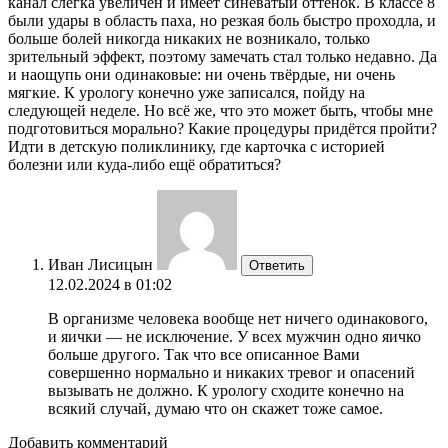
канал слегка увеличен и имеет синеватый оттенок. В классе 8
были удары в область паха, но резкая боль быстро проходла, и
больше болей никогда никаких не возникало, только
зрительный эффект, поэтому замечать стал только недавно. Да
и наощупь они одинаковые: ни очень твёрдые, ни очень
мягкие. К урологу конечно уже записался, пойду на
следующей неделе. Но всё же, что это может быть, чтобы мне
подготовиться морально? Какие процедуры придётся пройти?
Идти в детскую поликлинику, где карточка с историей
болезни или куда-либо ещё обратиться?
Иван Лисицын
Ответить
12.02.2024 в 01:02
В организме человека вообще нет ничего одинакового,
и яички — не исключение. У всех мужчин одно яичко
больше другого. Так что все описанное Вами
совершенно нормально и никаких тревог и опасений
вызывать не должно. К урологу сходите конечно на
всякий случай, думаю что он скажет тоже самое.
Добавить комментарий