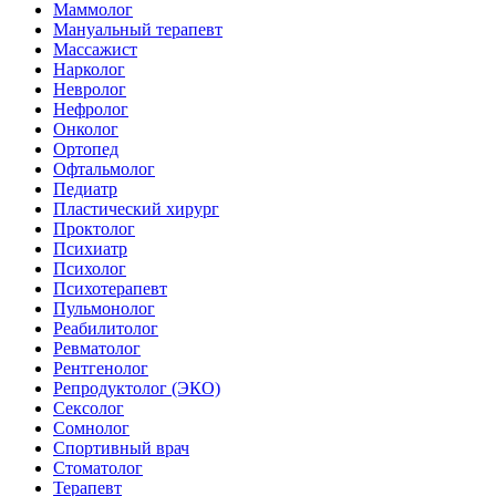
Маммолог
Мануальный терапевт
Массажист
Нарколог
Невролог
Нефролог
Онколог
Ортопед
Офтальмолог
Педиатр
Пластический хирург
Проктолог
Психиатр
Психолог
Психотерапевт
Пульмонолог
Реабилитолог
Ревматолог
Рентгенолог
Репродуктолог (ЭКО)
Сексолог
Сомнолог
Спортивный врач
Стоматолог
Терапевт