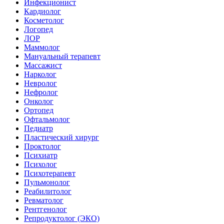
Инфекционист
Кардиолог
Косметолог
Логопед
ЛОР
Маммолог
Мануальный терапевт
Массажист
Нарколог
Невролог
Нефролог
Онколог
Ортопед
Офтальмолог
Педиатр
Пластический хирург
Проктолог
Психиатр
Психолог
Психотерапевт
Пульмонолог
Реабилитолог
Ревматолог
Рентгенолог
Репродуктолог (ЭКО)