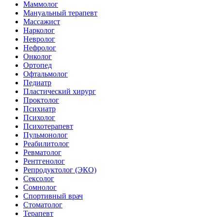
Маммолог
Мануальный терапевт
Массажист
Нарколог
Невролог
Нефролог
Онколог
Ортопед
Офтальмолог
Педиатр
Пластический хирург
Проктолог
Психиатр
Психолог
Психотерапевт
Пульмонолог
Реабилитолог
Ревматолог
Рентгенолог
Репродуктолог (ЭКО)
Сексолог
Сомнолог
Спортивный врач
Стоматолог
Терапевт