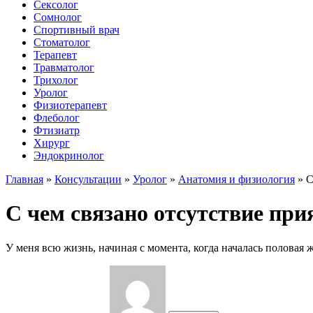
Сексолог
Сомнолог
Спортивный врач
Стоматолог
Терапевт
Травматолог
Трихолог
Уролог
Физиотерапевт
Флеболог
Фтизиатр
Хирург
Эндокринолог
Главная
»
Консультации
»
Уролог
»
Анатомия и физиология
»
С
С чем связано отсутствие пр
У меня всю жизнь, начиная с момента, когда началась половая 