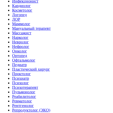
Инфекционист
Кардиолог
Косметолог
Логопед
ЛОР
Маммолог
Мануальный терапевт
Массажист
Нарколог
Невролог
Нефролог
Онколог
Ортопед
Офтальмолог
Педиатр
Пластический хирург
Проктолог
Психиатр
Психолог
Психотерапевт
Пульмонолог
Реабилитолог
Ревматолог
Рентгенолог
Репродуктолог (ЭКО)