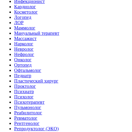
Инфекционист
Кардиолог
Косметолог
Логопед
ЛОР
Маммолог
Мануальный терапевт
Массажист
Нарколог
Невролог
Нефролог
Онколог
Ортопед
Офтальмолог
Педиатр
Пластический хирург
Проктолог
Психиатр
Психолог
Психотерапевт
Пульмонолог
Реабилитолог
Ревматолог
Рентгенолог
Репродуктолог (ЭКО)