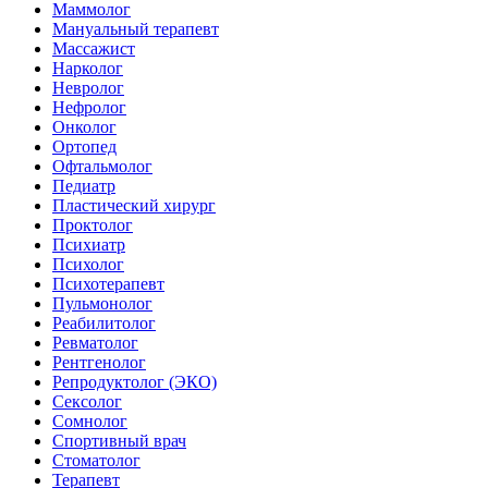
Маммолог
Мануальный терапевт
Массажист
Нарколог
Невролог
Нефролог
Онколог
Ортопед
Офтальмолог
Педиатр
Пластический хирург
Проктолог
Психиатр
Психолог
Психотерапевт
Пульмонолог
Реабилитолог
Ревматолог
Рентгенолог
Репродуктолог (ЭКО)
Сексолог
Сомнолог
Спортивный врач
Стоматолог
Терапевт