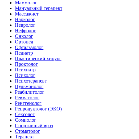
Маммолог
Мануальный терапевт
Массажист
Нарколог
Невролог
Нефролог
Онколог
Ортопед
Офтальмолог
Педиатр
Пластический хирург
Проктолог
Психиатр
Психолог
Психотерапевт
Пульмонолог
Реабилитолог
Ревматолог
Рентгенолог
Репродуктолог (ЭКО)
Сексолог
Сомнолог
Спортивный врач
Стоматолог
Терапевт