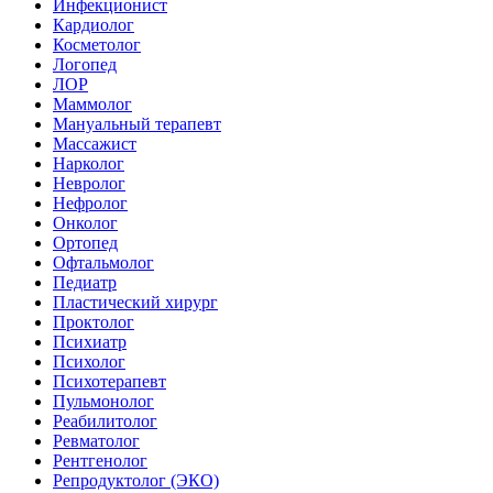
Инфекционист
Кардиолог
Косметолог
Логопед
ЛОР
Маммолог
Мануальный терапевт
Массажист
Нарколог
Невролог
Нефролог
Онколог
Ортопед
Офтальмолог
Педиатр
Пластический хирург
Проктолог
Психиатр
Психолог
Психотерапевт
Пульмонолог
Реабилитолог
Ревматолог
Рентгенолог
Репродуктолог (ЭКО)