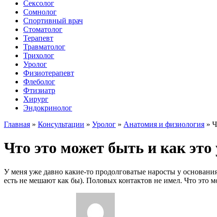
Сексолог
Сомнолог
Спортивный врач
Стоматолог
Терапевт
Травматолог
Трихолог
Уролог
Физиотерапевт
Флеболог
Фтизиатр
Хирург
Эндокринолог
Главная
»
Консультации
»
Уролог
»
Анатомия и физиология
»
Ч
Что это может быть и как это
У меня уже давно какие-то продолговатые наросты у основания
есть не мешают как бы). Половых контактов не имел. Что это м