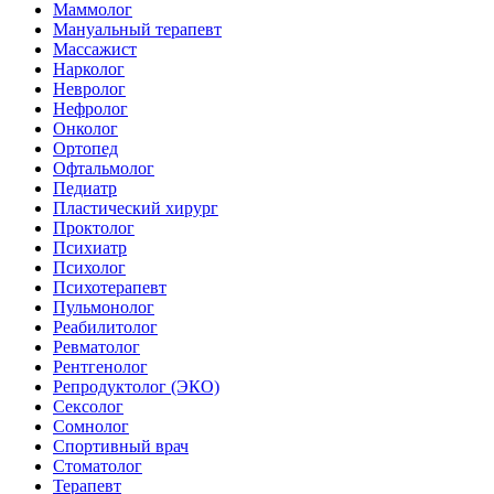
Маммолог
Мануальный терапевт
Массажист
Нарколог
Невролог
Нефролог
Онколог
Ортопед
Офтальмолог
Педиатр
Пластический хирург
Проктолог
Психиатр
Психолог
Психотерапевт
Пульмонолог
Реабилитолог
Ревматолог
Рентгенолог
Репродуктолог (ЭКО)
Сексолог
Сомнолог
Спортивный врач
Стоматолог
Терапевт