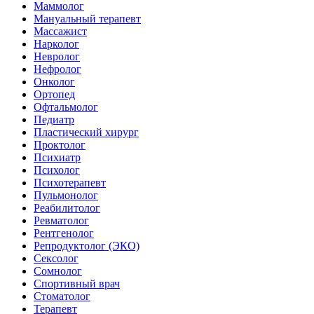
Маммолог
Мануальный терапевт
Массажист
Нарколог
Невролог
Нефролог
Онколог
Ортопед
Офтальмолог
Педиатр
Пластический хирург
Проктолог
Психиатр
Психолог
Психотерапевт
Пульмонолог
Реабилитолог
Ревматолог
Рентгенолог
Репродуктолог (ЭКО)
Сексолог
Сомнолог
Спортивный врач
Стоматолог
Терапевт