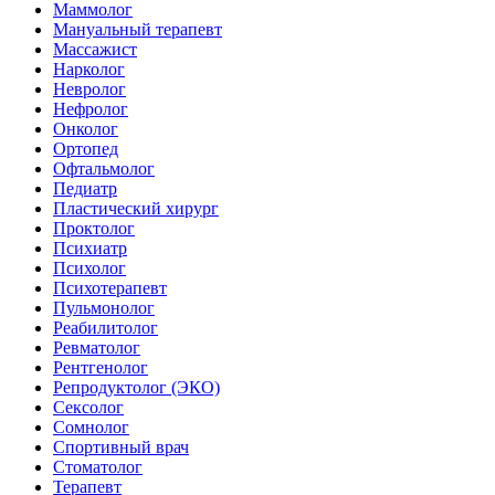
Маммолог
Мануальный терапевт
Массажист
Нарколог
Невролог
Нефролог
Онколог
Ортопед
Офтальмолог
Педиатр
Пластический хирург
Проктолог
Психиатр
Психолог
Психотерапевт
Пульмонолог
Реабилитолог
Ревматолог
Рентгенолог
Репродуктолог (ЭКО)
Сексолог
Сомнолог
Спортивный врач
Стоматолог
Терапевт