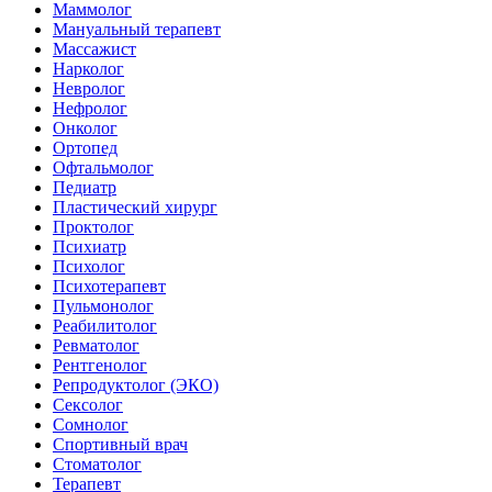
Маммолог
Мануальный терапевт
Массажист
Нарколог
Невролог
Нефролог
Онколог
Ортопед
Офтальмолог
Педиатр
Пластический хирург
Проктолог
Психиатр
Психолог
Психотерапевт
Пульмонолог
Реабилитолог
Ревматолог
Рентгенолог
Репродуктолог (ЭКО)
Сексолог
Сомнолог
Спортивный врач
Стоматолог
Терапевт