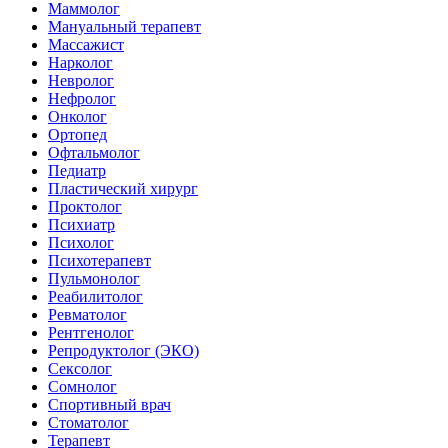
Маммолог
Мануальный терапевт
Массажист
Нарколог
Невролог
Нефролог
Онколог
Ортопед
Офтальмолог
Педиатр
Пластический хирург
Проктолог
Психиатр
Психолог
Психотерапевт
Пульмонолог
Реабилитолог
Ревматолог
Рентгенолог
Репродуктолог (ЭКО)
Сексолог
Сомнолог
Спортивный врач
Стоматолог
Терапевт