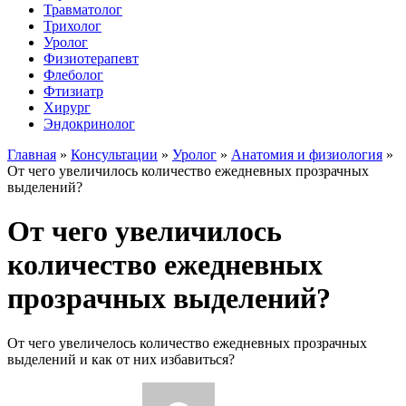
Травматолог
Трихолог
Уролог
Физиотерапевт
Флеболог
Фтизиатр
Хирург
Эндокринолог
Главная
»
Консультации
»
Уролог
»
Анатомия и физиология
»
От чего увеличилось количество ежедневных прозрачных
выделений?
От чего увеличилось
количество ежедневных
прозрачных выделений?
От чего увеличелось количество ежедневных прозрачных
выделений и как от них избавиться?