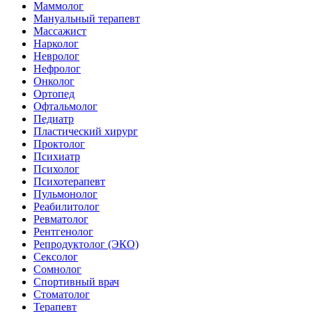
Маммолог
Мануальный терапевт
Массажист
Нарколог
Невролог
Нефролог
Онколог
Ортопед
Офтальмолог
Педиатр
Пластический хирург
Проктолог
Психиатр
Психолог
Психотерапевт
Пульмонолог
Реабилитолог
Ревматолог
Рентгенолог
Репродуктолог (ЭКО)
Сексолог
Сомнолог
Спортивный врач
Стоматолог
Терапевт