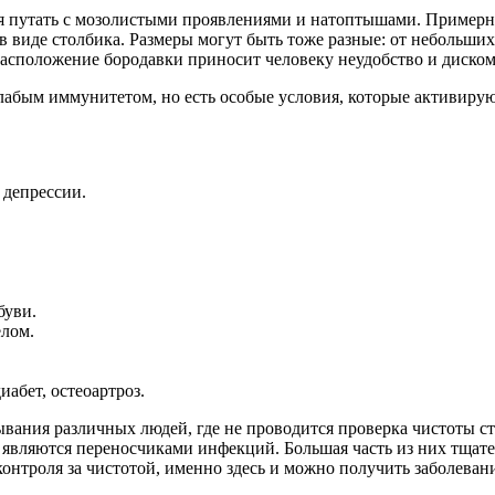
льзя путать с мозолистыми проявлениями и натоптышами. Прим
 виде столбика. Размеры могут быть тоже разные: от небольши
асположение бородавки приносит человеку неудобство и диском
о слабым иммунитетом, но есть особые условия, которые активир
 депрессии.
буви.
елом.
иабет, остеоартроз.
ания различных людей, где не проводится проверка чистоты сту
а являются переносчиками инфекций. Большая часть из них тщат
контроля за чистотой, именно здесь и можно получить заболеван