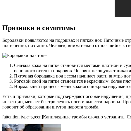
Признаки и симптомы
Бородавки появляются на подошвах и пятках ног. Пяточные от
постепенно, поэтапно. Человек, внимательно относящийся к с
Сначала кожа на пятке становится местами плотной и су
основного оттенка покровов. Человек не ощущает никак
Пяточная бородавка под весом начинает расти внутрь ног
Роговой слой на пятке становится некрасивым, более п
Нормальный процесс смены кожного покрова нарушается, 
Есть и признаки, которые подтверждают особые нарушения, про
инфекции, мешает быстро лечить ноги и вывести наросты. Прои
говорит об образовании внутри нароста тромба.
[attention type=green]Капиллярные тромбы сложно устранить. Л