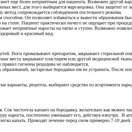
танет еще более неприятным для пациента. Возможен другой вари
нных мест, для этого выбирается марганцовка. Она защитит от
му метод сопровождается соблюдением постельного режима.
 способом. Он позволяет избавиться и вывести образования быс
дов на стопе. Пациент практически ничего не ощущает при проце
ожает неприятные наросты на пятке и ступне. Возможно появле
 здоровый и красивый вид.
детей. Ноги промазывают препаратом, закрывают стерильной по
анные места закрывают пластырем или другой медицинской ткань
 правил гигиены рецидива не наблюдается.
 образований, застарелые бородавки им не устранить. После оп
тые варианты, рецепты, выбирают средство из асортимента нар
ия. Сок чистотела капают на бородавку, желательно как можно ч
уру нароста, постепенно уменьшает его, действуя изнутри. В апт
егко капать. Проводят лечение перед сном примерно 7-10 дней.