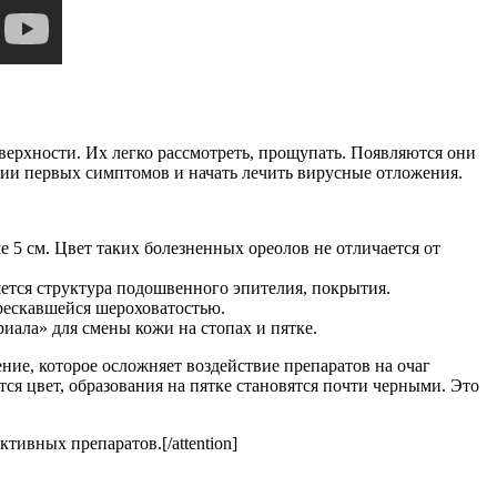
верхности. Их легко рассмотреть, прощупать. Появляются они
нии первых симптомов и начать лечить вирусные отложения.
 5 см. Цвет таких болезненных ореолов не отличается от
яется структура подошвенного эпителия, покрытия.
рескавшейся шероховатостью.
иала» для смены кожи на стопах и пятке.
ние, которое осложняет воздействие препаратов на очаг
я цвет, образования на пятке становятся почти черными. Это
тивных препаратов.[/attention]