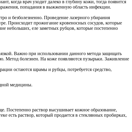
ант, когда врач уходит далеко в глубину кожи, тогда появится
 заражения, попадания в выжженную область инфекции.
тро и безболезненно. Проведение лазерного убирания
дуре. Происходит прожигание кровеносных сосудов, которые
ние небольших, еле заметных рубцов, которые постепенно
вязкой. Важно при использовании данного метода защищать
ю. Метод болезнен. На коже появляются пузырьки. Заживление
ерации остаются шрамы и рубцы, потребуется средство,
одной медицины.
аще. Постепенно раствор высушивает кожное образование,
еке есть раствор, который продается в стеклянных пробирках,