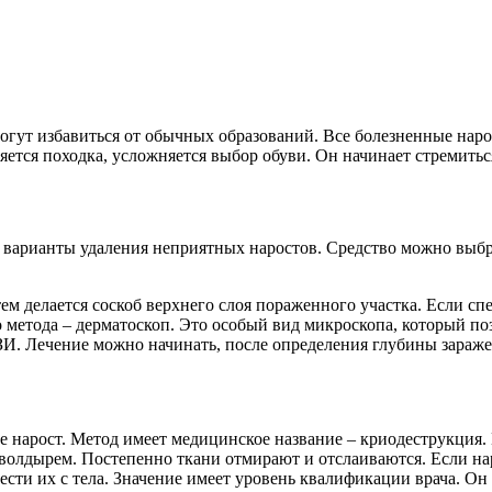
омогут избавиться от обычных образований. Все болезненные на
няется походка, усложняется выбор обуви. Он начинает стремить
арианты удаления неприятных наростов. Средство можно выбрат
тем делается соскоб верхнего слоя пораженного участка. Если с
 метода – дерматоскоп. Это особый вид микроскопа, который по
. Лечение можно начинать, после определения глубины заражен
нарост. Метод имеет медицинское название – криодеструкция. 
 волдырем. Постепенно ткани отмирают и отслаиваются. Если нар
ести их с тела. Значение имеет уровень квалификации врача. Он 