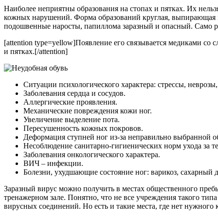
Наиболее неприятны образования на стопах и пятках. Их не
кожных нарушений. Форма образований круглая, выпирающая в
подошвенные наросты, папиллома заразный и опасный. Само р
[attention type=yellow]Появление его связывается медиками с
и пятках.[/attention]
Ситуации психологического характера: стрессы, неврозы,
Заболевания сердца и сосудов.
Аллергические проявления.
Механические повреждения кожи ног.
Увеличение выделение пота.
Пересушенность кожных покровов.
Деформация ступней ног из-за неправильно выбранной о
Несоблюдение санитарно-гигиенических норм ухода за т
Заболевания онкологического характера.
ВИЧ – инфекции.
Болезни, ухудшающие состояние ног: варикоз, сахарный д
Заразный вирус можно получить в местах общественного пребыв
тренажерном зале. Понятно, что не все учреждения такого тип
вирусных соединений. Но есть и такие места, где нет нужного 