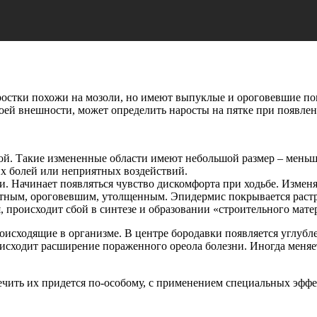
ростки похожи на мозоли, но имеют выпуклые и ороговевшие по
воей внешности, может определить наросты на пятке при появле
хой. Такие измененные области имеют небольшой размер – меньше
их болей или неприятных воздействий.
и. Начинает появляться чувство дискомфорта при ходьбе. Измен
лотным, ороговевшим, утолщенным. Эпидермис покрывается раст
происходит сбой в синтезе и образовании «строительного матер
исходящие в организме. В центре бородавки появляется углубле
сходит расширение пораженного ореола болезни. Иногда меняетс
ечить их придется по-особому, с применением специальных эффек