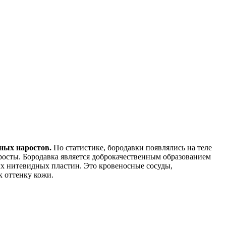
тных наростов.
По статистике, бородавки появлялись на теле
аросты. Бородавка является доброкачественным образованием
ых нитевидных пластин. Это кровеносные сосуды,
к оттенку кожи.