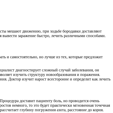
росты мешают движению, при ходьбе бородавки доставляют
ся вывести заражение быстро, лечить различными способами.
ь и самостоятельно, но лучше из тех, которые предложит
пециалист диагностирует сложный случай заболевания, он
зволяет изучить структуру новообразования и поражения.
ия. Доктор изучит нарост всесторонне и определит как лечить
Процедура доставит пациенту боль, но проводится очень
остов немного, то это будет практически мгновенная точечная
рассчитает глубину погружения азота, расстояние до корня.