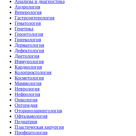
Анализы и диагностика
Андрология
Венерология
Гастроэнтерология
Гематология
Генетика
Геронтология
Гинекология
Дерматология
Дефектология
Диетология
Иммунология
Кардиология
Колопроктология
Косметология
Маммология
Неврология
Нефрология
Онкология
Ортопедия
Оториноларингология
Офтальмология
Педиатрия
Пластическая хирургия
Профпатология