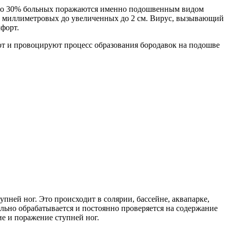
ерно 30% больных поражаются именно подошвенным видом
х миллиметровых до увеличенных до 2 см. Вирус, вызывающий
форт.
уют и провоцируют процесс образования бородавок на подошве
пней ног. Это происходит в солярии, бассейне, аквапарке,
ельно обрабатывается и постоянно проверяется на содержание
ие и поражение ступней ног.