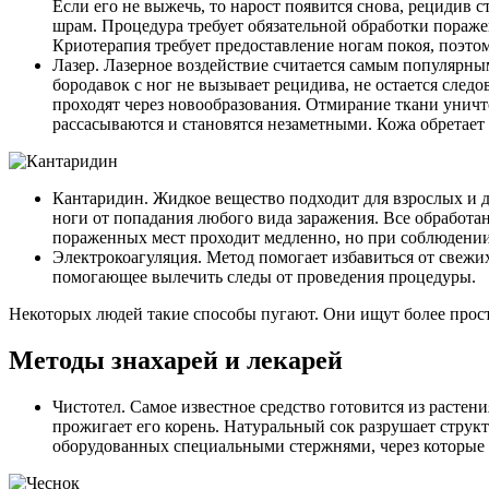
Если его не выжечь, то нарост появится снова, рецидив с
шрам. Процедура требует обязательной обработки пораже
Криотерапия требует предоставление ногам покоя, поэто
Лазер.
Лазерное воздействие считается самым популярным
бородавок с ног не вызывает рецидива, не остается сле
проходят через новообразования. Отмирание ткани уничт
рассасываются и становятся незаметными. Кожа обретает
Кантаридин.
Жидкое вещество подходит для взрослых и 
ноги от попадания любого вида заражения. Все обработ
пораженных мест проходит медленно, но при соблюдении
Электрокоагуляция.
Метод помогает избавиться от свежих
помогающее вылечить следы от проведения процедуры.
Некоторых людей такие способы пугают. Они ищут более прос
Методы знахарей и лекарей
Чистотел.
Самое известное средство готовится из растен
прожигает его корень. Натуральный сок разрушает структ
оборудованных специальными стержнями, через которые л