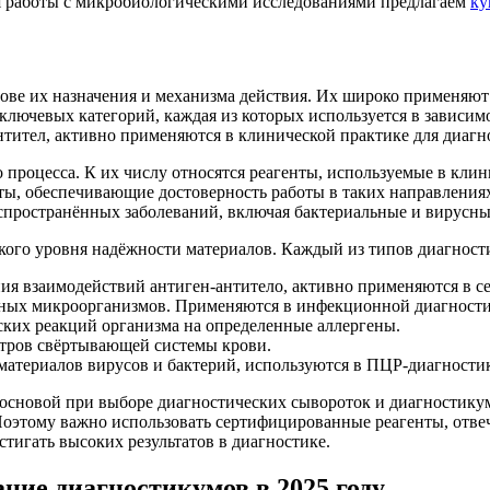
я работы с микробиологическими исследованиями предлагаем
ку
ве их назначения и механизма действия. Их широко применяют 
ключевых категорий, каждая из которых используется в зависим
нтител, активно применяются в клинической практике для диаг
процесса. К их числу относятся реагенты, используемые в клин
ы, обеспечивающие достоверность работы в таких направлениях,
аспространённых заболеваний, включая бактериальные и вирусн
кого уровня надёжности материалов. Каждый из типов диагност
ия взаимодействий антиген-антитело, активно применяются в с
нных микроорганизмов. Применяются в инфекционной диагности
ских реакций организма на определенные аллергены.
етров свёртывающей системы крови.
атериалов вирусов и бактерий, используются в ПЦР-диагностик
основой при выборе диагностических сывороток и диагностикум
 Поэтому важно использовать сертифицированные реагенты, отв
тигать высоких результатов в диагностике.
ние диагностикумов в 2025 году