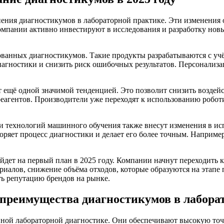
нения диагностикумов в лабораторной практике. Эти изменения
омпании активно инвестируют в исследования и разработку новы
ванных диагностикумов. Такие продукты разрабатываются с уч
агностики и снизить риск ошибочных результатов. Персонализац
ещё одной значимой тенденцией. Это позволит снизить воздейст
агентов. Производители уже переходят к использованию робот
 и технологий машинного обучения также внесут изменения в и
оряет процесс диагностики и делает его более точным. Наприме
дет на первый план в 2025 году. Компании начнут переходить 
иалов, снижение объёма отходов, которые образуются на этапе
ть репутацию брендов на рынке.
преимущества диагностикумов в лабора
ой лабораторной диагностике. Они обеспечивают высокую точно