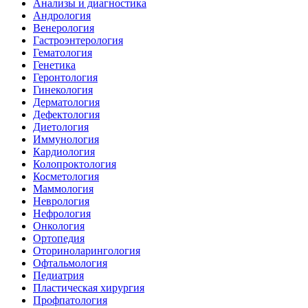
Анализы и диагностика
Андрология
Венерология
Гастроэнтерология
Гематология
Генетика
Геронтология
Гинекология
Дерматология
Дефектология
Диетология
Иммунология
Кардиология
Колопроктология
Косметология
Маммология
Неврология
Нефрология
Онкология
Ортопедия
Оториноларингология
Офтальмология
Педиатрия
Пластическая хирургия
Профпатология