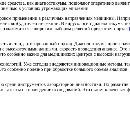
кие средства, как диагностикумы, позволяют оперативно выяви
о значимо в условиях угрожающих эпидемий.
ироком применении в различных направлениях медицины. Напри
ления возбудителей инфекций. В вирусологии диагностикумы по
ьно ознакомиться с широким выбором решений предлагает портал
ость и стандартизированный подход. Диагностикумы производят
 высокоточными данными, скорость проведения анализа. Это не
что особенно важно для медицинских центров с высокой нагрузк
ехнологий. Уже сегодня внедряются инновационные методы, так
 Это особенно полезно при обработке большого объёма анализо
среди инструментов лабораторной диагностики. Их развитие в
ые затраты на проведение исследований. Это станет ключевым 