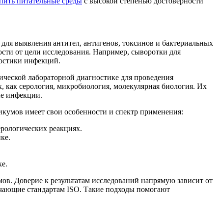
пить питательные среды
c высокой степенью достоверности
для выявления антител, антигенов, токсинов и бактериальных
ости от цели исследования. Например, сыворотки для
ностики инфекций.
ической лабораторной диагностике для проведения
 как серология, микробиология, молекулярная биология. Их
ые инфекции.
икумов имеет свои особенности и спектр применения:
ерологических реакциях.
ке.
е.
ов. Доверие к результатам исследований напрямую зависит от
ечающие стандартам ISO. Такие подходы помогают