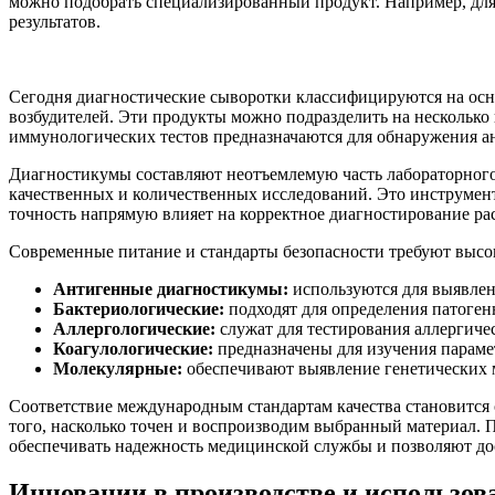
можно подобрать специализированный продукт. Например, дл
результатов.
Сегодня диагностические сыворотки классифицируются на осно
возбудителей. Эти продукты можно подразделить на несколько 
иммунологических тестов предназначаются для обнаружения а
Диагностикумы составляют неотъемлемую часть лабораторного 
качественных и количественных исследований. Это инструмент
точность напрямую влияет на корректное диагностирование р
Современные питание и стандарты безопасности требуют высо
Антигенные диагностикумы:
используются для выявлен
Бактериологические:
подходят для определения патоге
Аллергологические:
служат для тестирования аллергиче
Коагулологические:
предназначены для изучения парам
Молекулярные:
обеспечивают выявление генетических м
Соответствие международным стандартам качества становится 
того, насколько точен и воспроизводим выбранный материал.
обеспечивать надежность медицинской службы и позволяют дос
Инновации в производстве и использова