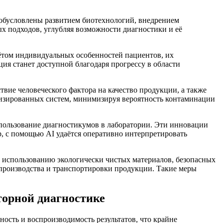
 обусловлены развитием биотехнологий, внедрением
х подходов, углубляя возможности диагностики и её
ётом индивидуальных особенностей пациентов, их
ия станет доступной благодаря прогрессу в области
вие человеческого фактора на качество продукции, а также
изированных систем, минимизируя вероятность контаминации
спользование диагностикумов в лаборатории. Эти инновации
р, с помощью AI удаётся оперативно интерпретировать
к использованию экологически чистых материалов, безопасных
 производства и транспортировки продукции. Такие меры
торной диагностике
сть и воспроизводимость результатов, что крайне