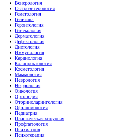
Венерология
Гастроэнтерология
Гематология
Генетика
Геронтология
Гинекология
Дерматология
Дефектология
Диетология
Иммунология
Кардиология
Колопроктология
Косметология
Маммология
Неврология
Нефрология
Онкология
Ортопедия
Оториноларингология
Офтальмология
Педиатрия
Пластическая хирургия
Профпатология
Психиатрия
Психотерапия