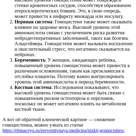
стенки кровеносных сосудов, способствуя образованию
атеросклеротических бляшек. Это, в свою очередь,
может привести к инфаркту миокарда или инсульту.
Нервная система
: Гомоцистеин также может оказывать
влияние на здоровье мозга. Высокий уровень этой
аминокислоты связан с увеличением риска развития
нейродегенеративных заболеваний, таких как болезнь
Альцгеймера. Гомоцистеин может вызывать воспаление
и окислительный стресс, что негативно сказывается на
нейронах.
Беременность
: У женщин, ожидающих ребенка,
повышенный уровень гомоцистеина может привести к
различным осложнениям, таким как преэклампсия и
отслойка плаценты. Поэтому важно контролировать
уровень этой аминокислоты в период беременности.
Костная система
: Исследования показывают, что
высокий уровень гомоцистеина может быть связан с
повышенным риском остеопороза и переломов,
поскольку он может негативно влиять на метаболизм
костной ткани.
А вот об обратной клинической картине — снижение
гомоцистеина, можно узнать из статьи
https://ehinaceya.ru/preventivnaya-medicina/nizkij-gomocistien/
.