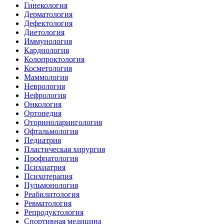
Гинекология
Дерматология
Дефектология
Диетология
Иммунология
Кардиология
Колопроктология
Косметология
Маммология
Неврология
Нефрология
Онкология
Ортопедия
Оториноларингология
Офтальмология
Педиатрия
Пластическая хирургия
Профпатология
Психиатрия
Психотерапия
Пульмонология
Реабилитология
Ревматология
Репродуктология
Спортивная медицина