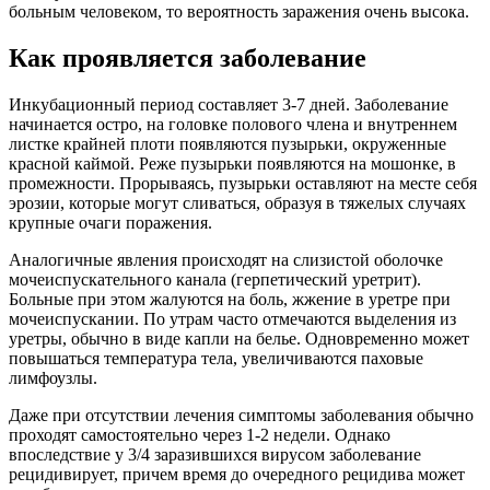
больным человеком, то вероятность заражения очень высока.
Как проявляется заболевание
Инкубационный период составляет 3-7 дней. Заболевание
начинается остро, на головке полового члена и внутреннем
листке крайней плоти появляются пузырьки, окруженные
красной каймой. Реже пузырьки появляются на мошонке, в
промежности. Прорываясь, пузырьки оставляют на месте себя
эрозии, которые могут сливаться, образуя в тяжелых случаях
крупные очаги поражения.
Аналогичные явления происходят на слизистой оболочке
мочеиспускательного канала (герпетический уретрит).
Больные при этом жалуются на боль, жжение в уретре при
мочеиспускании. По утрам часто отмечаются выделения из
уретры, обычно в виде капли на белье. Одновременно может
повышаться температура тела, увеличиваются паховые
лимфоузлы.
Даже при отсутствии лечения симптомы заболевания обычно
проходят самостоятельно через 1-2 недели. Однако
впоследствие у 3/4 заразившихся вирусом заболевание
рецидивирует, причем время до очередного рецидива может