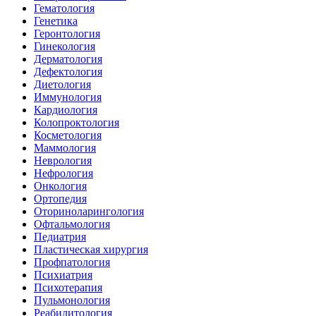
Гематология
Генетика
Геронтология
Гинекология
Дерматология
Дефектология
Диетология
Иммунология
Кардиология
Колопроктология
Косметология
Маммология
Неврология
Нефрология
Онкология
Ортопедия
Оториноларингология
Офтальмология
Педиатрия
Пластическая хирургия
Профпатология
Психиатрия
Психотерапия
Пульмонология
Реабилитология