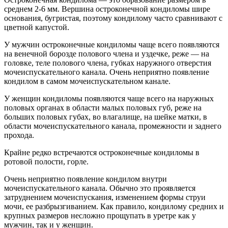
среднем 2-6 мм. Вершина остроконечной кондиломы шире
основания, бугристая, поэтому кондилому часто сравнивают с
цветной капустой.
У мужчин остроконечные кондиломы чаще всего появляются
на венечной борозде полового члена и уздечке, реже — на
головке, теле полового члена, губках наружного отверстия
мочеиспускательного канала. Очень неприятно появление
кондилом в самом мочеиспускательном канале.
У женщин кондиломы появляются чаще всего на наружных
половых органах в области малых половых губ, реже на
больших половых губах, во влагалище, на шейке матки, в
области мочеиспускательного канала, промежности и заднего
прохода.
Крайне редко встречаются остроконечные кондиломы в
ротовой полости, горле.
Очень неприятно появление кондилом внутри
мочеиспускательного канала. Обычно это проявляется
затруднением мочеиспускания, изменением формы струи
мочи, ее разбрызгиванием. Как правило, кондилому средних и
крупных размеров несложно прощупать в уретре как у
мужчин, так и у женщин.