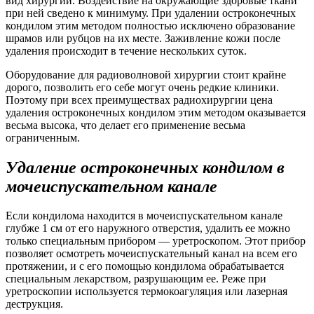
вид хирургии. Воздействие на окружающие здоровые ткани
при ней сведено к минимуму. При удалении остроконечных
кондилом этим методом полностью исключено образование
шрамов или рубцов на их месте. Заживление кожи после
удаления происходит в течение нескольких суток.
Оборудование для радиоволновой хирургии стоит крайне
дорого, позволить его себе могут очень редкие клиники.
Поэтому при всех преимуществах радиохирургии цена
удаления остроконечных кондилом этим методом оказывается
весьма высока, что делает его применение весьма
ограниченным.
Удаление остроконечных кондилом в
мочеиспускательном канале
Если кондилома находится в мочеиспускательном канале
глубже 1 см от его наружного отверстия, удалить ее можно
только специальным прибором — уретроскопом. Этот прибор
позволяет осмотреть мочеиспускательный канал на всем его
протяжении, и с его помощью кондилома обрабатывается
специальным лекарством, разрушающим ее. Реже при
уретроскопии используется термокоагуляция или лазерная
деструкция.